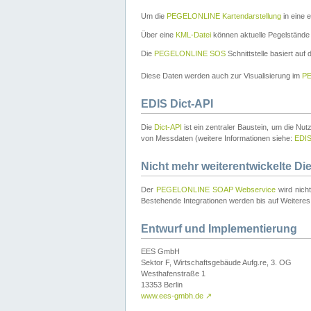
Um die
PEGELONLINE Kartendarstellung
in eine 
Über eine
KML-Datei
können aktuelle Pegelstände
Die
PEGELONLINE SOS
Schnittstelle basiert auf
Diese Daten werden auch zur Visualisierung im
PE
EDIS Dict-API
Die
Dict-API
ist ein zentraler Baustein, um die Nu
von Messdaten (weitere Informationen siehe:
EDI
Nicht mehr weiterentwickelte Di
Der
PEGELONLINE SOAP Webservice
wird nich
Bestehende Integrationen werden bis auf Weiteres 
Entwurf und Implementierung
EES GmbH
Sektor F, Wirtschaftsgebäude Aufg.re, 3. OG
Westhafenstraße 1
13353 Berlin
www.ees-gmbh.de
↗