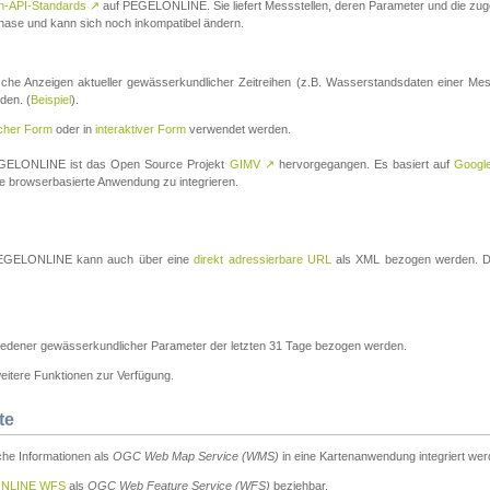
n-API-Standards
↗
auf PEGELONLINE. Sie liefert Messstellen, deren Parameter und die z
a-Phase und kann sich noch inkompatibel ändern.
che Anzeigen aktueller gewässerkundlicher Zeitreihen (z.B. Wasserstandsdaten einer Mes
den. (
Beispiel
).
scher Form
oder in
interaktiver Form
verwendet werden.
 PEGELONLINE ist das Open Source Projekt
GIMV
↗
hervorgegangen. Es basiert auf
Googl
eine browserbasierte Anwendung zu integrieren.
n PEGELONLINE kann auch über eine
direkt adressierbare URL
als XML bezogen werden. Die
edener gewässerkundlicher Parameter der letzten 31 Tage bezogen werden.
tere Funktionen zur Verfügung.
te
he Informationen als
OGC Web Map Service (WMS)
in eine Kartenanwendung integriert wer
NLINE WFS
als
OGC Web Feature Service (WFS)
beziehbar.