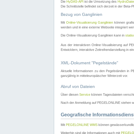
Die
HyDAS-API
ist die Umsetzung des
HydroDate
Die Schnittstelle befindet sich derzeit in der Bet
Bezug von Ganglinien
Mit
Online-Visualisierung Ganglinien
können grafis
werden und in eine externe Webseite integriert wer
Die Online-Visualisierung Ganglinien kann in
stati
Aus der interaktiven Online-Visualisierung auf
Entwicklern, interaktive Zeitreihendarstellung in 
XML-Dokument "Pegelstände"
Aktuelle Informationen zu den Pegelständen i
ganzjährig in mitteleuropäischer Winterzeit vor.
Abruf von Dateien
Über diesen
Service
können Tagesdateien verschi
Nach der Anmeldung auf PEGELONLINE stehen wei
Geografische Informationsdiens
Mit
PEGELONLINE WMS
können gewässerkundlic
Weiterhin sind die Informationen auch mit
PEGELO