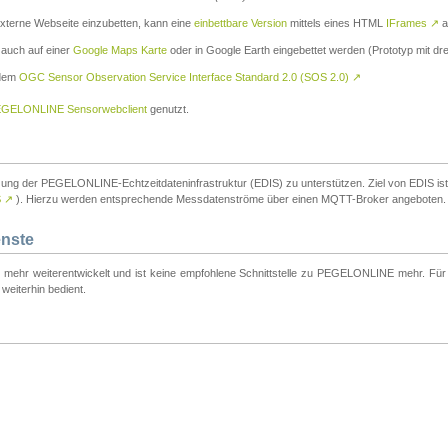
externe Webseite einzubetten, kann eine
einbettbare Version
mittels eines HTML
IFrames
↗
a
 auch auf einer
Google Maps Karte
oder in Google Earth eingebettet werden (Prototyp mit dre
 dem
OGC Sensor Observation Service Interface Standard 2.0 (SOS 2.0)
↗
GELONLINE Sensorwebclient
genutzt.
tzung der PEGELONLINE-Echtzeitdateninfrastruktur (EDIS) zu unterstützen. Ziel von EDIS ist e
S
↗
). Hierzu werden entsprechende Messdatenströme über einen MQTT-Broker angeboten.
enste
t mehr weiterentwickelt und ist keine empfohlene Schnittstelle zu PEGELONLINE mehr. Für n
weiterhin bedient.