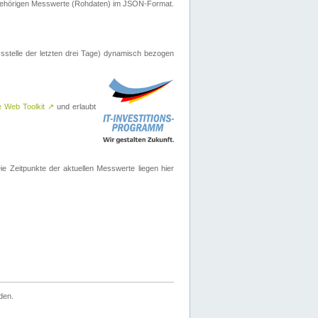
ugehörigen Messwerte (Rohdaten) im JSON-Format.
sstelle der letzten drei Tage) dynamisch bezogen
e Web Toolkit
↗
und erlaubt
 Zeitpunkte der aktuellen Messwerte liegen hier
den.