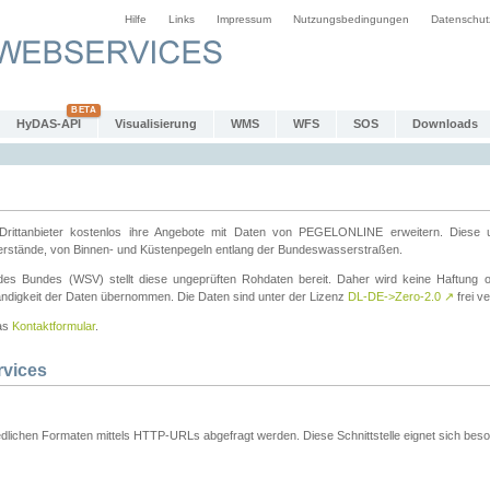
Hilfe
Links
Impressum
Nutzungsbedingungen
Datenschut
HyDAS-API
Visualisierung
WMS
WFS
SOS
Downloads
ttanbieter kostenlos ihre Angebote mit Daten von PEGELONLINE erweitern. Diese u
erstände, von Binnen- und Küstenpegeln entlang der Bundeswasserstraßen.
es Bundes (WSV) stellt diese ungeprüften Rohdaten bereit. Daher wird keine Haftung oder
ständigkeit der Daten übernommen. Die Daten sind unter der Lizenz
DL-DE->Zero-2.0
↗
frei ve
das
Kontaktformular
.
rvices
dlichen Formaten mittels HTTP-URLs abgefragt werden. Diese Schnittstelle eignet sich besond