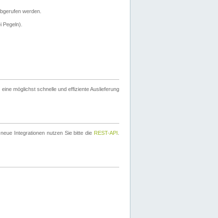
bgerufen werden.
i Pegeln).
ine möglichst schnelle und effiziente Auslieferung
eue Integrationen nutzen Sie bitte die
REST-API
.