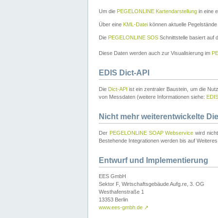
Um die
PEGELONLINE Kartendarstellung
in eine 
Über eine
KML-Datei
können aktuelle Pegelstände
Die
PEGELONLINE SOS
Schnittstelle basiert auf
Diese Daten werden auch zur Visualisierung im
PE
EDIS Dict-API
Die
Dict-API
ist ein zentraler Baustein, um die Nu
von Messdaten (weitere Informationen siehe:
EDI
Nicht mehr weiterentwickelte Di
Der
PEGELONLINE SOAP Webservice
wird nich
Bestehende Integrationen werden bis auf Weiteres 
Entwurf und Implementierung
EES GmbH
Sektor F, Wirtschaftsgebäude Aufg.re, 3. OG
Westhafenstraße 1
13353 Berlin
www.ees-gmbh.de
↗