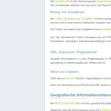
Die
HyDAS-API
ist die Umsetzung des
HydroDate
Die Schnittstelle befindet sich derzeit in der Bet
Bezug von Ganglinien
Mit
Online-Visualisierung Ganglinien
können grafis
werden und in eine externe Webseite integriert wer
Die Online-Visualisierung Ganglinien kann in
stati
Aus der interaktiven Online-Visualisierung auf
Entwicklern, interaktive Zeitreihendarstellung in 
XML-Dokument "Pegelstände"
Aktuelle Informationen zu den Pegelständen i
ganzjährig in mitteleuropäischer Winterzeit vor.
Abruf von Dateien
Über diesen
Service
können Tagesdateien verschi
Nach der Anmeldung auf PEGELONLINE stehen wei
Geografische Informationsdiens
Mit
PEGELONLINE WMS
können gewässerkundlic
Weiterhin sind die Informationen auch mit
PEGELO