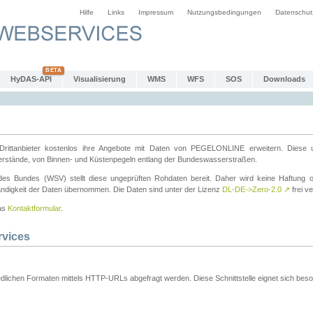
Hilfe
Links
Impressum
Nutzungsbedingungen
Datenschut
HyDAS-API
Visualisierung
WMS
WFS
SOS
Downloads
ttanbieter kostenlos ihre Angebote mit Daten von PEGELONLINE erweitern. Diese u
erstände, von Binnen- und Küstenpegeln entlang der Bundeswasserstraßen.
es Bundes (WSV) stellt diese ungeprüften Rohdaten bereit. Daher wird keine Haftung oder
ständigkeit der Daten übernommen. Die Daten sind unter der Lizenz
DL-DE->Zero-2.0
↗
frei ve
das
Kontaktformular
.
rvices
dlichen Formaten mittels HTTP-URLs abgefragt werden. Diese Schnittstelle eignet sich besond