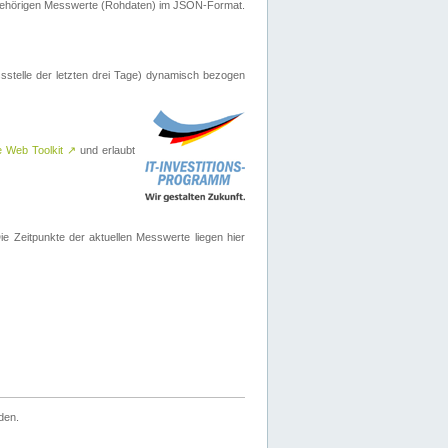
ugehörigen Messwerte (Rohdaten) im JSON-Format.
sstelle der letzten drei Tage) dynamisch bezogen
e Web Toolkit
↗
und erlaubt
 Zeitpunkte der aktuellen Messwerte liegen hier
den.