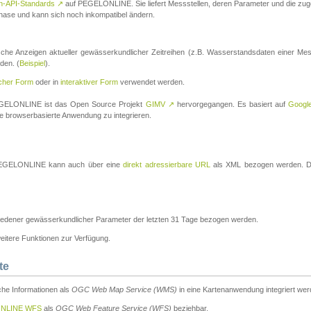
n-API-Standards
↗
auf PEGELONLINE. Sie liefert Messstellen, deren Parameter und die z
a-Phase und kann sich noch inkompatibel ändern.
che Anzeigen aktueller gewässerkundlicher Zeitreihen (z.B. Wasserstandsdaten einer Mes
den. (
Beispiel
).
scher Form
oder in
interaktiver Form
verwendet werden.
 PEGELONLINE ist das Open Source Projekt
GIMV
↗
hervorgegangen. Es basiert auf
Googl
eine browserbasierte Anwendung zu integrieren.
n PEGELONLINE kann auch über eine
direkt adressierbare URL
als XML bezogen werden. Die
edener gewässerkundlicher Parameter der letzten 31 Tage bezogen werden.
tere Funktionen zur Verfügung.
te
he Informationen als
OGC Web Map Service (WMS)
in eine Kartenanwendung integriert wer
NLINE WFS
als
OGC Web Feature Service (WFS)
beziehbar.