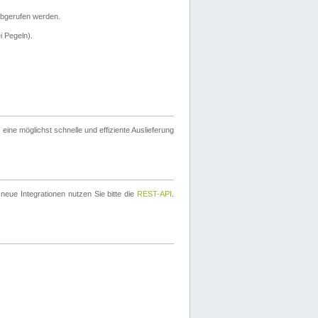
bgerufen werden.
i Pegeln).
ine möglichst schnelle und effiziente Auslieferung
eue Integrationen nutzen Sie bitte die
REST-API
.