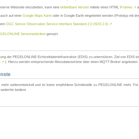
externe Webseite einzubetten, kann eine
einbettbare Version
mittels eines HTML
IFrames
↗
a
 auch auf einer
Google Maps Karte
oder in Google Earth eingebettet werden (Prototyp mit dre
 dem
OGC Sensor Observation Service Interface Standard 2.0 (SOS 2.0)
↗
GELONLINE Sensorwebclient
genutzt.
tzung der PEGELONLINE-Echtzeitdateninfrastruktur (EDIS) zu unterstützen. Ziel von EDIS ist e
S
↗
). Hierzu werden entsprechende Messdatenströme über einen MQTT-Broker angeboten.
enste
t mehr weiterentwickelt und ist keine empfohlene Schnittstelle zu PEGELONLINE mehr. Für n
weiterhin bedient.