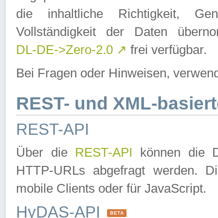
die inhaltliche Richtigkeit, Gen
Vollständigkeit der Daten über
DL-DE->Zero-2.0
↗
frei verfügbar.
Bei Fragen oder Hinweisen, verwend
REST- und XML-basiert
REST-API
Über die
REST-API
können die Da
HTTP-URLs abgefragt werden. Dies
mobile Clients oder für JavaScript.
HyDAS-API
BETA