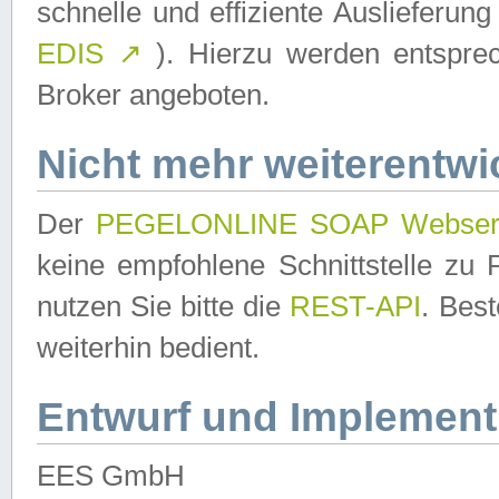
schnelle und effiziente Auslieferun
EDIS
↗
). Hierzu werden entspr
Broker angeboten.
Nicht mehr weiterentwi
Der
PEGELONLINE SOAP Webser
keine empfohlene Schnittstelle z
nutzen Sie bitte die
REST-API
. Bes
weiterhin bedient.
Entwurf und Implement
EES GmbH