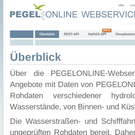
Hilfe
Lin
Überblick
REST-API
HyDAS-API
Visualisieru
Überblick
Über die PEGELONLINE-Webservic
Angebote mit Daten von PEGELONLI
Rohdaten verschiedener hydro
Wasserstände, von Binnen- und Küs
Die Wasserstraßen- und Schifffahr
ungeprüften Rohdaten bereit. Daher