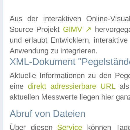
Aus der interaktiven Online-Vis
Source Projekt
GIMV
↗
hervorgega
und erlaubt Entwicklern, interaktive
Anwendung zu integrieren.
XML-Dokument "Pegelständ
Aktuelle Informationen zu den P
eine
direkt adressierbare URL
als
aktuellen Messwerte liegen hier ganz
Abruf von Dateien
Über diesen
Service
können Tages