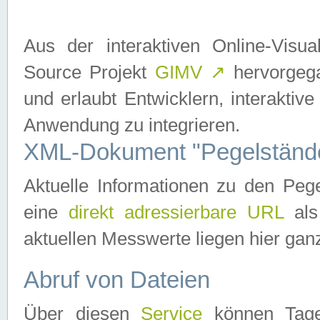
Aus der interaktiven Online-Vis
Source Projekt
GIMV
↗
hervorgega
und erlaubt Entwicklern, interaktive
Anwendung zu integrieren.
XML-Dokument "Pegelständ
Aktuelle Informationen zu den P
eine
direkt adressierbare URL
als
aktuellen Messwerte liegen hier ganz
Abruf von Dateien
Über diesen
Service
können Tages