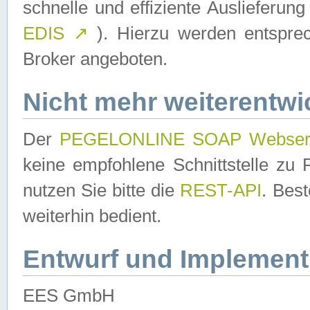
schnelle und effiziente Auslieferun
EDIS
↗
). Hierzu werden entspr
Broker angeboten.
Nicht mehr weiterentwi
Der
PEGELONLINE SOAP Webser
keine empfohlene Schnittstelle z
nutzen Sie bitte die
REST-API
. Bes
weiterhin bedient.
Entwurf und Implement
EES GmbH