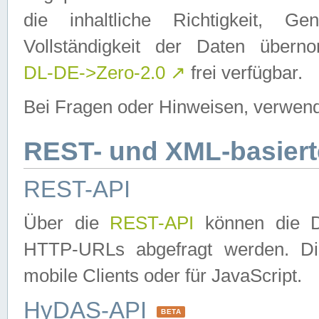
die inhaltliche Richtigkeit, Gen
Vollständigkeit der Daten über
DL-DE->Zero-2.0
↗
frei verfügbar.
Bei Fragen oder Hinweisen, verwend
REST- und XML-basiert
REST-API
Über die
REST-API
können die Da
HTTP-URLs abgefragt werden. Dies
mobile Clients oder für JavaScript.
HyDAS-API
BETA