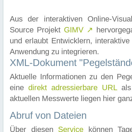
Aus der interaktiven Online-Vis
Source Projekt
GIMV
↗
hervorgega
und erlaubt Entwicklern, interaktive
Anwendung zu integrieren.
XML-Dokument "Pegelständ
Aktuelle Informationen zu den P
eine
direkt adressierbare URL
als
aktuellen Messwerte liegen hier ganz
Abruf von Dateien
Über diesen
Service
können Tages