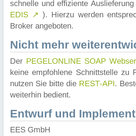
schnelle und effiziente Auslieferun
EDIS
↗
). Hierzu werden entspr
Broker angeboten.
Nicht mehr weiterentwi
Der
PEGELONLINE SOAP Webser
keine empfohlene Schnittstelle z
nutzen Sie bitte die
REST-API
. Bes
weiterhin bedient.
Entwurf und Implement
EES GmbH