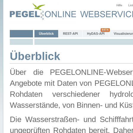
Hilfe
Lin
Überblick
REST-API
HyDAS-API
Visualisieru
Überblick
Über die PEGELONLINE-Webservic
Angebote mit Daten von PEGELONLI
Rohdaten verschiedener hydro
Wasserstände, von Binnen- und Küs
Die Wasserstraßen- und Schifffahr
ungeprüften Rohdaten bereit. Daher