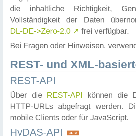
die inhaltliche Richtigkeit, Gen
Vollständigkeit der Daten über
DL-DE->Zero-2.0
↗
frei verfügbar.
Bei Fragen oder Hinweisen, verwend
REST- und XML-basiert
REST-API
Über die
REST-API
können die Da
HTTP-URLs abgefragt werden. Dies
mobile Clients oder für JavaScript.
HyDAS-API
BETA