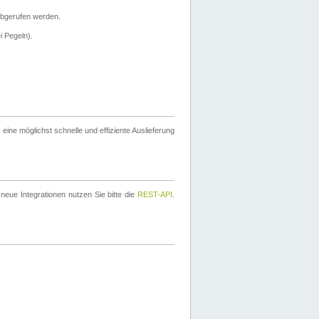
bgerufen werden.
i Pegeln).
ine möglichst schnelle und effiziente Auslieferung
eue Integrationen nutzen Sie bitte die
REST-API
.