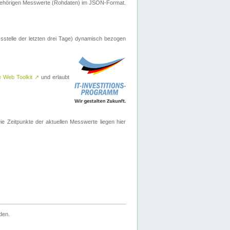
ugehörigen Messwerte (Rohdaten) im JSON-Format.
sstelle der letzten drei Tage) dynamisch bezogen
e Web Toolkit
↗
und erlaubt
 Zeitpunkte der aktuellen Messwerte liegen hier
den.