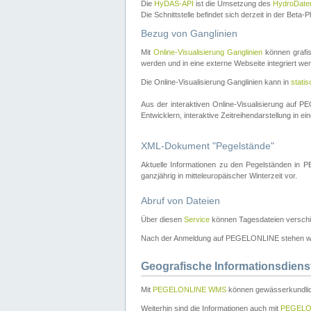
Die
HyDAS-API
ist die Umsetzung des
HydroDate
Die Schnittstelle befindet sich derzeit in der Bet
Bezug von Ganglinien
Mit
Online-Visualisierung Ganglinien
können grafis
werden und in eine externe Webseite integriert wer
Die Online-Visualisierung Ganglinien kann in
stati
Aus der interaktiven Online-Visualisierung auf
Entwicklern, interaktive Zeitreihendarstellung in 
XML-Dokument "Pegelstände"
Aktuelle Informationen zu den Pegelständen i
ganzjährig in mitteleuropäischer Winterzeit vor.
Abruf von Dateien
Über diesen
Service
können Tagesdateien verschi
Nach der Anmeldung auf PEGELONLINE stehen wei
Geografische Informationsdiens
Mit
PEGELONLINE WMS
können gewässerkundlic
Weiterhin sind die Informationen auch mit
PEGELO