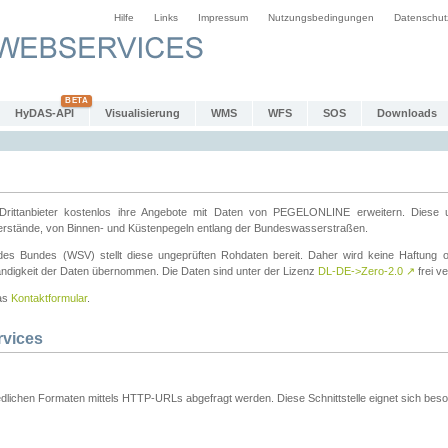
Hilfe
Links
Impressum
Nutzungsbedingungen
Datenschut
HyDAS-API
Visualisierung
WMS
WFS
SOS
Downloads
ttanbieter kostenlos ihre Angebote mit Daten von PEGELONLINE erweitern. Diese u
erstände, von Binnen- und Küstenpegeln entlang der Bundeswasserstraßen.
es Bundes (WSV) stellt diese ungeprüften Rohdaten bereit. Daher wird keine Haftung oder
ständigkeit der Daten übernommen. Die Daten sind unter der Lizenz
DL-DE->Zero-2.0
↗
frei ve
das
Kontaktformular
.
rvices
dlichen Formaten mittels HTTP-URLs abgefragt werden. Diese Schnittstelle eignet sich besond