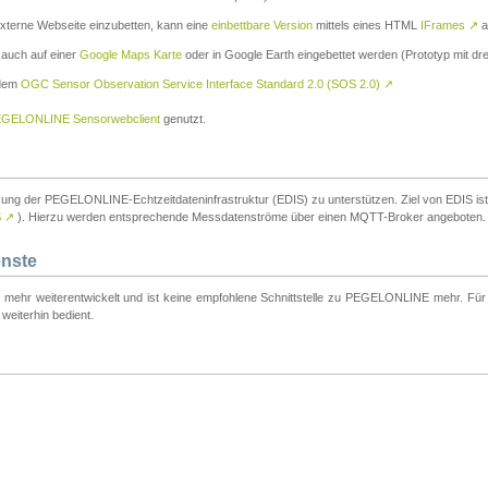
externe Webseite einzubetten, kann eine
einbettbare Version
mittels eines HTML
IFrames
↗
a
 auch auf einer
Google Maps Karte
oder in Google Earth eingebettet werden (Prototyp mit dre
 dem
OGC Sensor Observation Service Interface Standard 2.0 (SOS 2.0)
↗
GELONLINE Sensorwebclient
genutzt.
tzung der PEGELONLINE-Echtzeitdateninfrastruktur (EDIS) zu unterstützen. Ziel von EDIS ist e
S
↗
). Hierzu werden entsprechende Messdatenströme über einen MQTT-Broker angeboten.
enste
t mehr weiterentwickelt und ist keine empfohlene Schnittstelle zu PEGELONLINE mehr. Für n
weiterhin bedient.