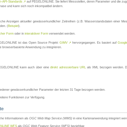
n-API-Standards
↗
auf PEGELONLINE. Sie liefert Messstellen, deren Parameter und die z
a-Phase und kann sich noch inkompatibel ändern.
che Anzeigen aktueller gewässerkundlicher Zeitreihen (z.B. Wasserstandsdaten einer Mes
den. (
Beispiel
).
scher Form
oder in
interaktiver Form
verwendet werden.
 PEGELONLINE ist das Open Source Projekt
GIMV
↗
hervorgegangen. Es basiert auf
Googl
eine browserbasierte Anwendung zu integrieren.
n PEGELONLINE kann auch über eine
direkt adressierbare URL
als XML bezogen werden. Die
edener gewässerkundlicher Parameter der letzten 31 Tage bezogen werden.
tere Funktionen zur Verfügung.
te
he Informationen als
OGC Web Map Service (WMS)
in eine Kartenanwendung integriert wer
NLINE WFS
als
OGC Web Feature Service (WFS)
beziehbar.