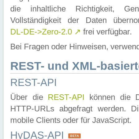
die inhaltliche Richtigkeit, Gen
Vollständigkeit der Daten über
DL-DE->Zero-2.0
↗
frei verfügbar.
Bei Fragen oder Hinweisen, verwend
REST- und XML-basiert
REST-API
Über die
REST-API
können die Da
HTTP-URLs abgefragt werden. Dies
mobile Clients oder für JavaScript.
HyDAS-API
BETA