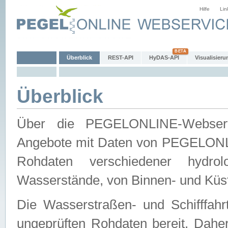
Hilfe
Lin
Überblick
REST-API
HyDAS-API
Visualisieru
Überblick
Über die PEGELONLINE-Webservic
Angebote mit Daten von PEGELONLI
Rohdaten verschiedener hydro
Wasserstände, von Binnen- und Küs
Die Wasserstraßen- und Schifffahr
ungeprüften Rohdaten bereit. Daher