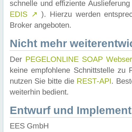
schnelle und effiziente Auslieferun
EDIS
↗
). Hierzu werden entspr
Broker angeboten.
Nicht mehr weiterentwi
Der
PEGELONLINE SOAP Webser
keine empfohlene Schnittstelle z
nutzen Sie bitte die
REST-API
. Bes
weiterhin bedient.
Entwurf und Implement
EES GmbH