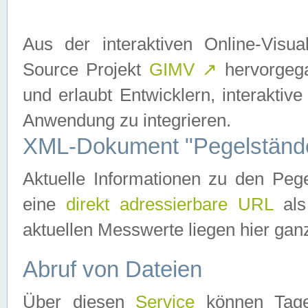
Aus der interaktiven Online-Vis
Source Projekt
GIMV
↗
hervorgega
und erlaubt Entwicklern, interaktive
Anwendung zu integrieren.
XML-Dokument "Pegelständ
Aktuelle Informationen zu den P
eine
direkt adressierbare URL
als
aktuellen Messwerte liegen hier ganz
Abruf von Dateien
Über diesen
Service
können Tages