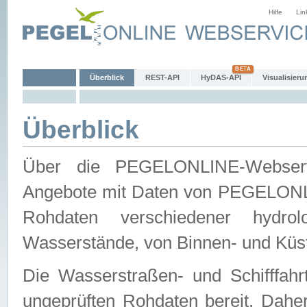
Hilfe
Lin
Überblick
REST-API
HyDAS-API
Visualisieru
Überblick
Über die PEGELONLINE-Webservic
Angebote mit Daten von PEGELONLI
Rohdaten verschiedener hydro
Wasserstände, von Binnen- und Küs
Die Wasserstraßen- und Schifffahr
ungeprüften Rohdaten bereit. Daher