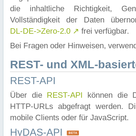
die inhaltliche Richtigkeit, Gen
Vollständigkeit der Daten über
DL-DE->Zero-2.0
↗
frei verfügbar.
Bei Fragen oder Hinweisen, verwend
REST- und XML-basiert
REST-API
Über die
REST-API
können die Da
HTTP-URLs abgefragt werden. Dies
mobile Clients oder für JavaScript.
HyDAS-API
BETA