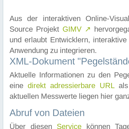
Aus der interaktiven Online-Vis
Source Projekt
GIMV
↗
hervorgega
und erlaubt Entwicklern, interaktive
Anwendung zu integrieren.
XML-Dokument "Pegelständ
Aktuelle Informationen zu den P
eine
direkt adressierbare URL
als
aktuellen Messwerte liegen hier ganz
Abruf von Dateien
Über diesen
Service
können Tages