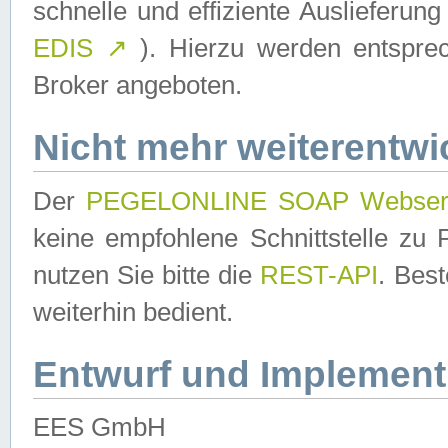
schnelle und effiziente Auslieferun
EDIS
↗
). Hierzu werden entspr
Broker angeboten.
Nicht mehr weiterentwi
Der
PEGELONLINE SOAP Webser
keine empfohlene Schnittstelle z
nutzen Sie bitte die
REST-API
. Bes
weiterhin bedient.
Entwurf und Implement
EES GmbH