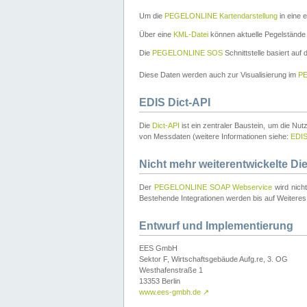
Um die
PEGELONLINE Kartendarstellung
in eine 
Über eine
KML-Datei
können aktuelle Pegelstände
Die
PEGELONLINE SOS
Schnittstelle basiert auf
Diese Daten werden auch zur Visualisierung im
PE
EDIS Dict-API
Die
Dict-API
ist ein zentraler Baustein, um die Nu
von Messdaten (weitere Informationen siehe:
EDI
Nicht mehr weiterentwickelte Di
Der
PEGELONLINE SOAP Webservice
wird nich
Bestehende Integrationen werden bis auf Weiteres 
Entwurf und Implementierung
EES GmbH
Sektor F, Wirtschaftsgebäude Aufg.re, 3. OG
Westhafenstraße 1
13353 Berlin
www.ees-gmbh.de
↗