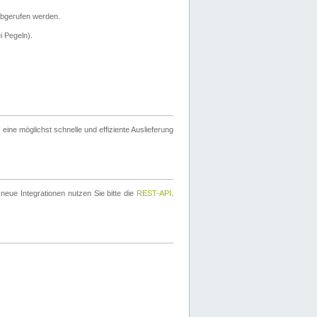
bgerufen werden.
i Pegeln).
ine möglichst schnelle und effiziente Auslieferung
eue Integrationen nutzen Sie bitte die
REST-API
.