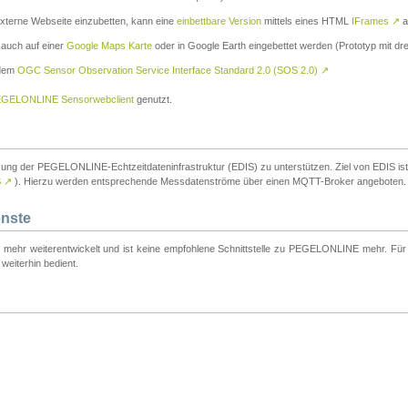
externe Webseite einzubetten, kann eine
einbettbare Version
mittels eines HTML
IFrames
↗
a
 auch auf einer
Google Maps Karte
oder in Google Earth eingebettet werden (Prototyp mit dre
 dem
OGC Sensor Observation Service Interface Standard 2.0 (SOS 2.0)
↗
GELONLINE Sensorwebclient
genutzt.
tzung der PEGELONLINE-Echtzeitdateninfrastruktur (EDIS) zu unterstützen. Ziel von EDIS ist e
S
↗
). Hierzu werden entsprechende Messdatenströme über einen MQTT-Broker angeboten.
enste
t mehr weiterentwickelt und ist keine empfohlene Schnittstelle zu PEGELONLINE mehr. Für n
weiterhin bedient.