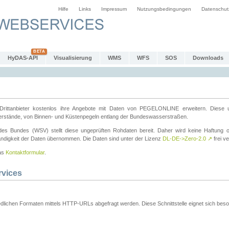
Hilfe
Links
Impressum
Nutzungsbedingungen
Datenschut
HyDAS-API
Visualisierung
WMS
WFS
SOS
Downloads
ttanbieter kostenlos ihre Angebote mit Daten von PEGELONLINE erweitern. Diese u
erstände, von Binnen- und Küstenpegeln entlang der Bundeswasserstraßen.
es Bundes (WSV) stellt diese ungeprüften Rohdaten bereit. Daher wird keine Haftung oder
ständigkeit der Daten übernommen. Die Daten sind unter der Lizenz
DL-DE->Zero-2.0
↗
frei ve
das
Kontaktformular
.
rvices
dlichen Formaten mittels HTTP-URLs abgefragt werden. Diese Schnittstelle eignet sich besond