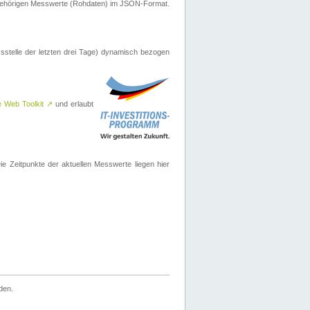
ugehörigen Messwerte (Rohdaten) im JSON-Format.
sstelle der letzten drei Tage) dynamisch bezogen
e Web Toolkit
↗
und erlaubt
 Zeitpunkte der aktuellen Messwerte liegen hier
den.