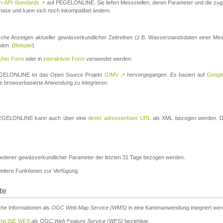
n-API-Standards
↗
auf PEGELONLINE. Sie liefert Messstellen, deren Parameter und die z
a-Phase und kann sich noch inkompatibel ändern.
che Anzeigen aktueller gewässerkundlicher Zeitreihen (z.B. Wasserstandsdaten einer Mes
den. (
Beispiel
).
scher Form
oder in
interaktiver Form
verwendet werden.
 PEGELONLINE ist das Open Source Projekt
GIMV
↗
hervorgegangen. Es basiert auf
Googl
eine browserbasierte Anwendung zu integrieren.
n PEGELONLINE kann auch über eine
direkt adressierbare URL
als XML bezogen werden. Die
edener gewässerkundlicher Parameter der letzten 31 Tage bezogen werden.
tere Funktionen zur Verfügung.
te
he Informationen als
OGC Web Map Service (WMS)
in eine Kartenanwendung integriert wer
NLINE WFS
als
OGC Web Feature Service (WFS)
beziehbar.