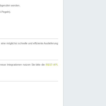
bgerufen werden.
i Pegeln).
ine möglichst schnelle und effiziente Auslieferung
eue Integrationen nutzen Sie bitte die
REST-API
.