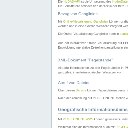
Die
HyDAS-API
ist die Umsetzung des
HydroDate
Die Schnittstelle befindet sich derzeit in der Bet
Bezug von Ganglinien
Mit
Online-Visualisierung Ganglinien
können grafis
werden und in eine externe Webseite integriert wer
Die Online-Visualisierung Ganglinien kann in
stati
Aus der interaktiven Online-Visualisierung auf
Entwicklern, interaktive Zeitreihendarstellung in 
XML-Dokument "Pegelstände"
Aktuelle Informationen zu den Pegelständen i
ganzjährig in mitteleuropäischer Winterzeit vor.
Abruf von Dateien
Über diesen
Service
können Tagesdateien verschi
Nach der Anmeldung auf PEGELONLINE stehen wei
Geografische Informationsdiens
Mit
PEGELONLINE WMS
können gewässerkundlic
Weiterhin sind die Informationen auch mit
PEGELO