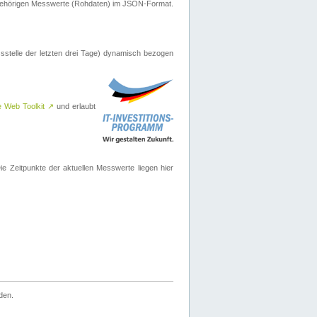
ugehörigen Messwerte (Rohdaten) im JSON-Format.
sstelle der letzten drei Tage) dynamisch bezogen
e Web Toolkit
↗
und erlaubt
 Zeitpunkte der aktuellen Messwerte liegen hier
den.