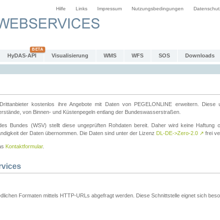
Hilfe
Links
Impressum
Nutzungsbedingungen
Datenschut
HyDAS-API
Visualisierung
WMS
WFS
SOS
Downloads
ttanbieter kostenlos ihre Angebote mit Daten von PEGELONLINE erweitern. Diese u
erstände, von Binnen- und Küstenpegeln entlang der Bundeswasserstraßen.
es Bundes (WSV) stellt diese ungeprüften Rohdaten bereit. Daher wird keine Haftung oder
ständigkeit der Daten übernommen. Die Daten sind unter der Lizenz
DL-DE->Zero-2.0
↗
frei ve
das
Kontaktformular
.
rvices
dlichen Formaten mittels HTTP-URLs abgefragt werden. Diese Schnittstelle eignet sich besond