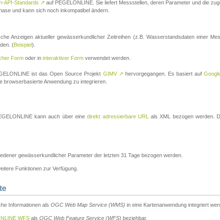
n-API-Standards
↗
auf PEGELONLINE. Sie liefert Messstellen, deren Parameter und die z
a-Phase und kann sich noch inkompatibel ändern.
che Anzeigen aktueller gewässerkundlicher Zeitreihen (z.B. Wasserstandsdaten einer Mes
den. (
Beispiel
).
scher Form
oder in
interaktiver Form
verwendet werden.
 PEGELONLINE ist das Open Source Projekt
GIMV
↗
hervorgegangen. Es basiert auf
Googl
eine browserbasierte Anwendung zu integrieren.
n PEGELONLINE kann auch über eine
direkt adressierbare URL
als XML bezogen werden. Die
edener gewässerkundlicher Parameter der letzten 31 Tage bezogen werden.
tere Funktionen zur Verfügung.
te
he Informationen als
OGC Web Map Service (WMS)
in eine Kartenanwendung integriert wer
NLINE WFS
als
OGC Web Feature Service (WFS)
beziehbar.