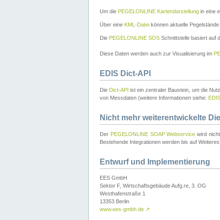
Um die
PEGELONLINE Kartendarstellung
in eine 
Über eine
KML-Datei
können aktuelle Pegelstände
Die
PEGELONLINE SOS
Schnittstelle basiert auf
Diese Daten werden auch zur Visualisierung im
PE
EDIS Dict-API
Die
Dict-API
ist ein zentraler Baustein, um die Nu
von Messdaten (weitere Informationen siehe:
EDI
Nicht mehr weiterentwickelte Di
Der
PEGELONLINE SOAP Webservice
wird nich
Bestehende Integrationen werden bis auf Weiteres 
Entwurf und Implementierung
EES GmbH
Sektor F, Wirtschaftsgebäude Aufg.re, 3. OG
Westhafenstraße 1
13353 Berlin
www.ees-gmbh.de
↗