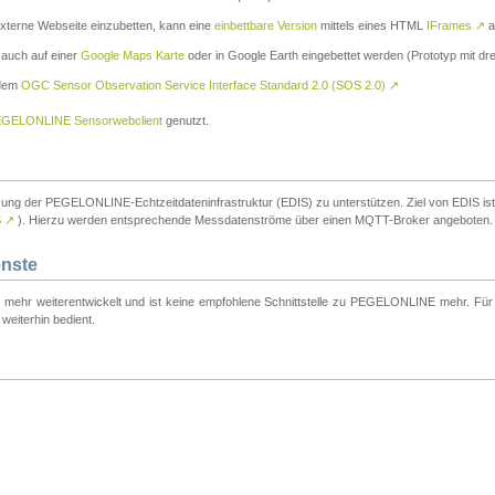
externe Webseite einzubetten, kann eine
einbettbare Version
mittels eines HTML
IFrames
↗
a
 auch auf einer
Google Maps Karte
oder in Google Earth eingebettet werden (Prototyp mit dre
 dem
OGC Sensor Observation Service Interface Standard 2.0 (SOS 2.0)
↗
GELONLINE Sensorwebclient
genutzt.
tzung der PEGELONLINE-Echtzeitdateninfrastruktur (EDIS) zu unterstützen. Ziel von EDIS ist e
S
↗
). Hierzu werden entsprechende Messdatenströme über einen MQTT-Broker angeboten.
enste
t mehr weiterentwickelt und ist keine empfohlene Schnittstelle zu PEGELONLINE mehr. Für n
weiterhin bedient.