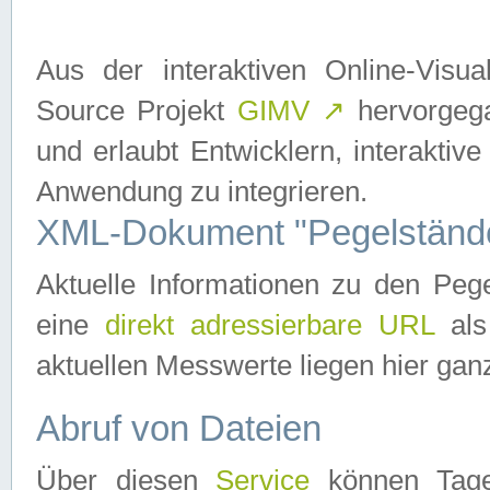
Aus der interaktiven Online-Vis
Source Projekt
GIMV
↗
hervorgega
und erlaubt Entwicklern, interaktive
Anwendung zu integrieren.
XML-Dokument "Pegelständ
Aktuelle Informationen zu den P
eine
direkt adressierbare URL
als
aktuellen Messwerte liegen hier ganz
Abruf von Dateien
Über diesen
Service
können Tages