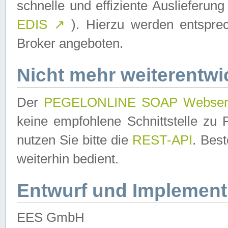
schnelle und effiziente Auslieferun
EDIS
↗
). Hierzu werden entspr
Broker angeboten.
Nicht mehr weiterentwi
Der
PEGELONLINE SOAP Webser
keine empfohlene Schnittstelle z
nutzen Sie bitte die
REST-API
. Bes
weiterhin bedient.
Entwurf und Implement
EES GmbH