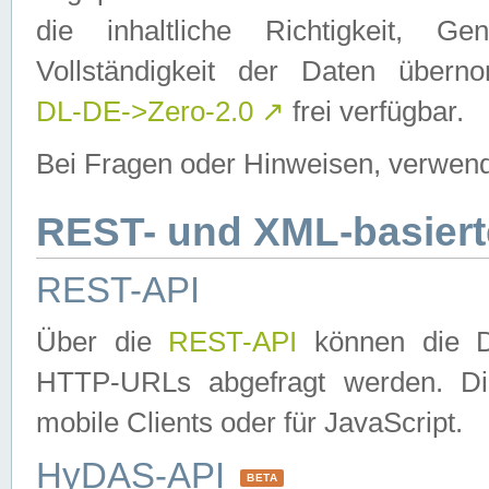
die inhaltliche Richtigkeit, Gen
Vollständigkeit der Daten über
DL-DE->Zero-2.0
↗
frei verfügbar.
Bei Fragen oder Hinweisen, verwend
REST- und XML-basiert
REST-API
Über die
REST-API
können die Da
HTTP-URLs abgefragt werden. Dies
mobile Clients oder für JavaScript.
HyDAS-API
BETA