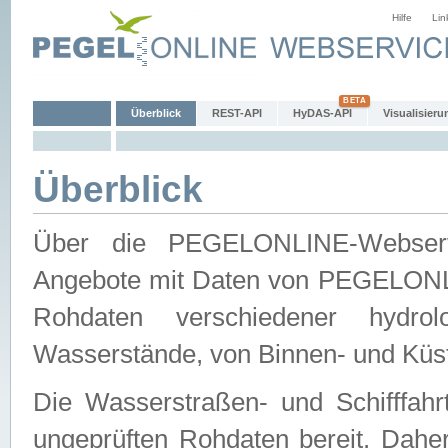
Hilfe
Lin
Überblick
REST-API
HyDAS-API
Visualisieru
Überblick
Über die PEGELONLINE-Webservic
Angebote mit Daten von PEGELONLI
Rohdaten verschiedener hydro
Wasserstände, von Binnen- und Küs
Die Wasserstraßen- und Schifffahr
ungeprüften Rohdaten bereit. Daher