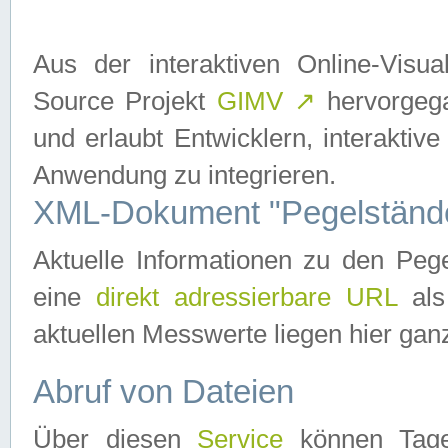
Aus der interaktiven Online-Vis
Source Projekt
GIMV
↗
hervorgega
und erlaubt Entwicklern, interaktive
Anwendung zu integrieren.
XML-Dokument "Pegelständ
Aktuelle Informationen zu den P
eine
direkt adressierbare URL
als
aktuellen Messwerte liegen hier ganz
Abruf von Dateien
Über diesen
Service
können Tages