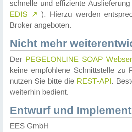
schnelle und effiziente Auslieferun
EDIS
↗
). Hierzu werden entspr
Broker angeboten.
Nicht mehr weiterentwi
Der
PEGELONLINE SOAP Webser
keine empfohlene Schnittstelle z
nutzen Sie bitte die
REST-API
. Bes
weiterhin bedient.
Entwurf und Implement
EES GmbH