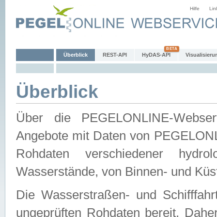
Hilfe
Lin
Überblick
REST-API
HyDAS-API
Visualisieru
Überblick
Über die PEGELONLINE-Webservic
Angebote mit Daten von PEGELONLI
Rohdaten verschiedener hydro
Wasserstände, von Binnen- und Küs
Die Wasserstraßen- und Schifffahr
ungeprüften Rohdaten bereit. Daher