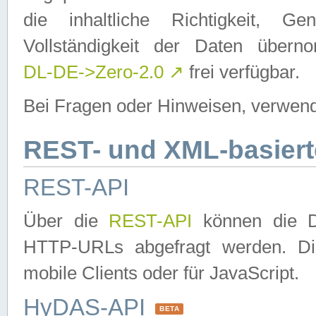
die inhaltliche Richtigkeit, Gen
Vollständigkeit der Daten über
DL-DE->Zero-2.0
↗
frei verfügbar.
Bei Fragen oder Hinweisen, verwend
REST- und XML-basiert
REST-API
Über die
REST-API
können die Da
HTTP-URLs abgefragt werden. Dies
mobile Clients oder für JavaScript.
HyDAS-API
BETA