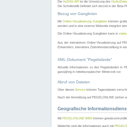
Die
HyDAS-API
ist die Umsetzung des
HydroDate
Die Schnittstelle befindet sich derzeit in der Bet
Bezug von Ganglinien
Mit
Online-Visualisierung Ganglinien
können grafis
werden und in eine externe Webseite integriert wer
Die Online-Visualisierung Ganglinien kann in
stati
Aus der interaktiven Online-Visualisierung auf
Entwicklern, interaktive Zeitreihendarstellung in 
XML-Dokument "Pegelstände"
Aktuelle Informationen zu den Pegelständen i
ganzjährig in mitteleuropäischer Winterzeit vor.
Abruf von Dateien
Über diesen
Service
können Tagesdateien verschi
Nach der Anmeldung auf PEGELONLINE stehen wei
Geografische Informationsdiens
Mit
PEGELONLINE WMS
können gewässerkundlic
Weiterhin sind die Informationen auch mit
PEGELO