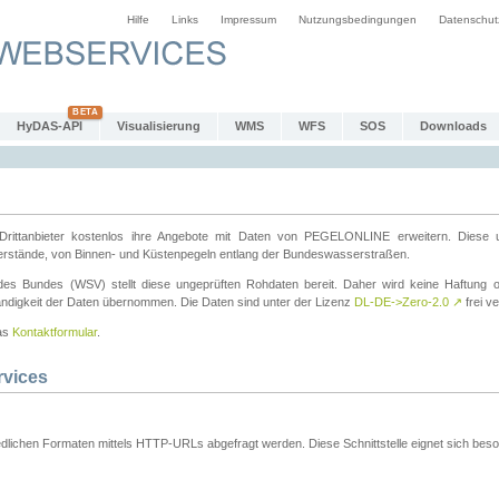
Hilfe
Links
Impressum
Nutzungsbedingungen
Datenschut
HyDAS-API
Visualisierung
WMS
WFS
SOS
Downloads
ttanbieter kostenlos ihre Angebote mit Daten von PEGELONLINE erweitern. Diese u
erstände, von Binnen- und Küstenpegeln entlang der Bundeswasserstraßen.
es Bundes (WSV) stellt diese ungeprüften Rohdaten bereit. Daher wird keine Haftung oder
ständigkeit der Daten übernommen. Die Daten sind unter der Lizenz
DL-DE->Zero-2.0
↗
frei ve
das
Kontaktformular
.
rvices
dlichen Formaten mittels HTTP-URLs abgefragt werden. Diese Schnittstelle eignet sich besond