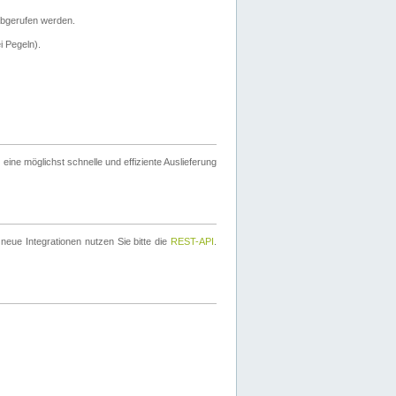
bgerufen werden.
i Pegeln).
ine möglichst schnelle und effiziente Auslieferung
eue Integrationen nutzen Sie bitte die
REST-API
.