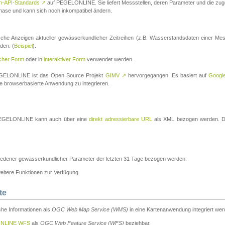
n-API-Standards
↗
auf PEGELONLINE. Sie liefert Messstellen, deren Parameter und die z
a-Phase und kann sich noch inkompatibel ändern.
che Anzeigen aktueller gewässerkundlicher Zeitreihen (z.B. Wasserstandsdaten einer Mes
den. (
Beispiel
).
scher Form
oder in
interaktiver Form
verwendet werden.
 PEGELONLINE ist das Open Source Projekt
GIMV
↗
hervorgegangen. Es basiert auf
Googl
eine browserbasierte Anwendung zu integrieren.
n PEGELONLINE kann auch über eine
direkt adressierbare URL
als XML bezogen werden. Die
edener gewässerkundlicher Parameter der letzten 31 Tage bezogen werden.
tere Funktionen zur Verfügung.
te
he Informationen als
OGC Web Map Service (WMS)
in eine Kartenanwendung integriert wer
NLINE WFS
als
OGC Web Feature Service (WFS)
beziehbar.