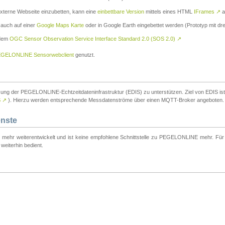
externe Webseite einzubetten, kann eine
einbettbare Version
mittels eines HTML
IFrames
↗
a
 auch auf einer
Google Maps Karte
oder in Google Earth eingebettet werden (Prototyp mit dre
 dem
OGC Sensor Observation Service Interface Standard 2.0 (SOS 2.0)
↗
GELONLINE Sensorwebclient
genutzt.
tzung der PEGELONLINE-Echtzeitdateninfrastruktur (EDIS) zu unterstützen. Ziel von EDIS ist e
S
↗
). Hierzu werden entsprechende Messdatenströme über einen MQTT-Broker angeboten.
enste
t mehr weiterentwickelt und ist keine empfohlene Schnittstelle zu PEGELONLINE mehr. Für n
weiterhin bedient.