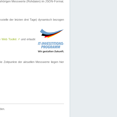
ugehörigen Messwerte (Rohdaten) im JSON-Format.
sstelle der letzten drei Tage) dynamisch bezogen
e Web Toolkit
↗
und erlaubt
 Zeitpunkte der aktuellen Messwerte liegen hier
den.