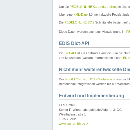
Um die
PEGELONLINE Kartendarstellung
in eine 
Über eine
KML-Datei
können aktuelle Pegelstände
Die
PEGELONLINE SOS
Schnittstelle basiert auf
Diese Daten werden auch zur Visualisierung im
PE
EDIS Dict-API
Die
Dict-API
ist ein zentraler Baustein, um die Nu
von Messdaten (weitere Informationen siehe:
EDI
Nicht mehr weiterentwickelte Di
Der
PEGELONLINE SOAP Webservice
wird nich
Bestehende Integrationen werden bis auf Weiteres 
Entwurf und Implementierung
EES GmbH
Sektor F, Wirtschaftsgebäude Aufg.re, 3. OG
Westhafenstraße 1
13353 Berlin
www.ees-gmbh.de
↗