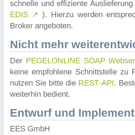
schnelle und effiziente Auslieferun
EDIS
↗
). Hierzu werden entspr
Broker angeboten.
Nicht mehr weiterentwi
Der
PEGELONLINE SOAP Webser
keine empfohlene Schnittstelle z
nutzen Sie bitte die
REST-API
. Bes
weiterhin bedient.
Entwurf und Implement
EES GmbH