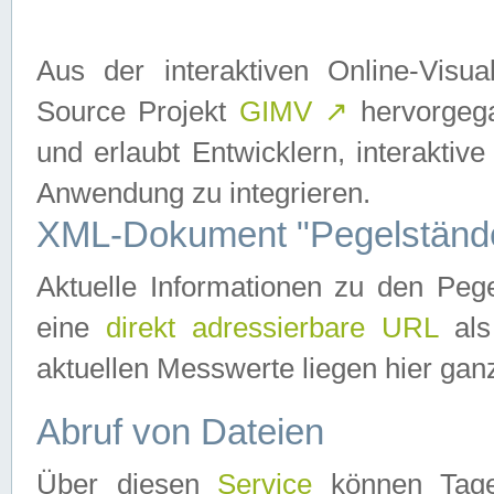
Aus der interaktiven Online-Vis
Source Projekt
GIMV
↗
hervorgega
und erlaubt Entwicklern, interaktive
Anwendung zu integrieren.
XML-Dokument "Pegelständ
Aktuelle Informationen zu den P
eine
direkt adressierbare URL
als
aktuellen Messwerte liegen hier ganz
Abruf von Dateien
Über diesen
Service
können Tages