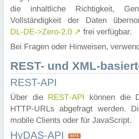
die inhaltliche Richtigkeit, Gen
Vollständigkeit der Daten über
DL-DE->Zero-2.0
↗
frei verfügbar.
Bei Fragen oder Hinweisen, verwend
REST- und XML-basiert
REST-API
Über die
REST-API
können die Da
HTTP-URLs abgefragt werden. Dies
mobile Clients oder für JavaScript.
HyDAS-API
BETA