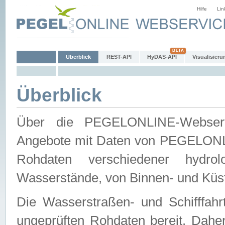
Hilfe
Lin
Überblick
REST-API
HyDAS-API
Visualisieru
Überblick
Über die PEGELONLINE-Webservic
Angebote mit Daten von PEGELONLI
Rohdaten verschiedener hydro
Wasserstände, von Binnen- und Küs
Die Wasserstraßen- und Schifffahr
ungeprüften Rohdaten bereit. Daher