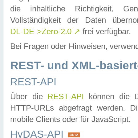
die inhaltliche Richtigkeit, Gen
Vollständigkeit der Daten über
DL-DE->Zero-2.0
↗
frei verfügbar.
Bei Fragen oder Hinweisen, verwend
REST- und XML-basiert
REST-API
Über die
REST-API
können die Da
HTTP-URLs abgefragt werden. Dies
mobile Clients oder für JavaScript.
HyDAS-API
BETA