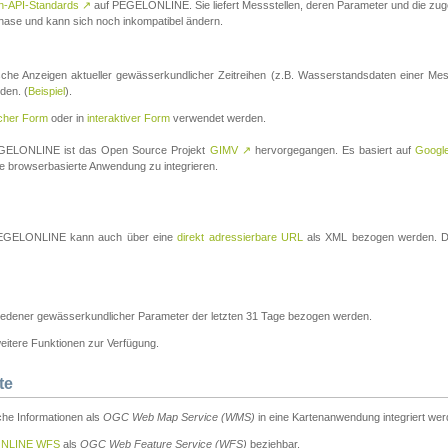
n-API-Standards
↗
auf PEGELONLINE. Sie liefert Messstellen, deren Parameter und die z
a-Phase und kann sich noch inkompatibel ändern.
che Anzeigen aktueller gewässerkundlicher Zeitreihen (z.B. Wasserstandsdaten einer Mes
den. (
Beispiel
).
scher Form
oder in
interaktiver Form
verwendet werden.
 PEGELONLINE ist das Open Source Projekt
GIMV
↗
hervorgegangen. Es basiert auf
Googl
eine browserbasierte Anwendung zu integrieren.
n PEGELONLINE kann auch über eine
direkt adressierbare URL
als XML bezogen werden. Die
edener gewässerkundlicher Parameter der letzten 31 Tage bezogen werden.
tere Funktionen zur Verfügung.
te
he Informationen als
OGC Web Map Service (WMS)
in eine Kartenanwendung integriert wer
NLINE WFS
als
OGC Web Feature Service (WFS)
beziehbar.