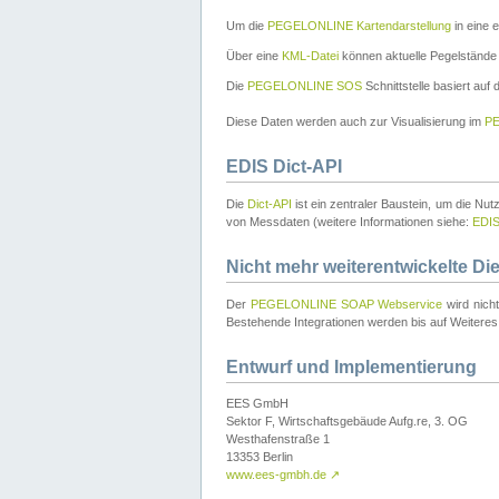
Um die
PEGELONLINE Kartendarstellung
in eine 
Über eine
KML-Datei
können aktuelle Pegelstände
Die
PEGELONLINE SOS
Schnittstelle basiert auf
Diese Daten werden auch zur Visualisierung im
PE
EDIS Dict-API
Die
Dict-API
ist ein zentraler Baustein, um die Nu
von Messdaten (weitere Informationen siehe:
EDI
Nicht mehr weiterentwickelte Di
Der
PEGELONLINE SOAP Webservice
wird nich
Bestehende Integrationen werden bis auf Weiteres 
Entwurf und Implementierung
EES GmbH
Sektor F, Wirtschaftsgebäude Aufg.re, 3. OG
Westhafenstraße 1
13353 Berlin
www.ees-gmbh.de
↗