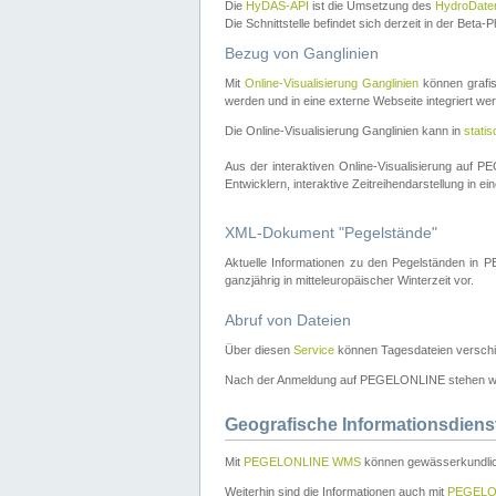
Die
HyDAS-API
ist die Umsetzung des
HydroDate
Die Schnittstelle befindet sich derzeit in der Bet
Bezug von Ganglinien
Mit
Online-Visualisierung Ganglinien
können grafis
werden und in eine externe Webseite integriert wer
Die Online-Visualisierung Ganglinien kann in
stati
Aus der interaktiven Online-Visualisierung auf
Entwicklern, interaktive Zeitreihendarstellung in 
XML-Dokument "Pegelstände"
Aktuelle Informationen zu den Pegelständen i
ganzjährig in mitteleuropäischer Winterzeit vor.
Abruf von Dateien
Über diesen
Service
können Tagesdateien verschi
Nach der Anmeldung auf PEGELONLINE stehen wei
Geografische Informationsdiens
Mit
PEGELONLINE WMS
können gewässerkundlic
Weiterhin sind die Informationen auch mit
PEGELO