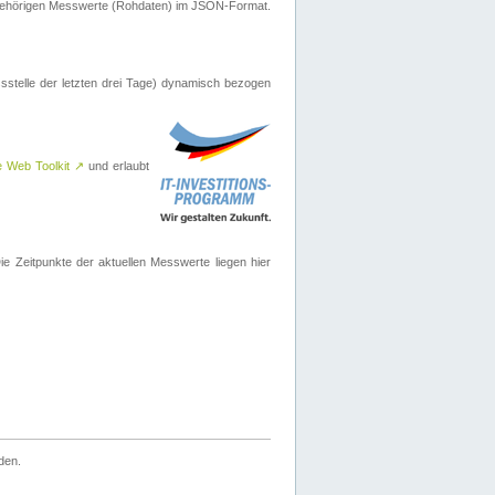
ugehörigen Messwerte (Rohdaten) im JSON-Format.
sstelle der letzten drei Tage) dynamisch bezogen
e Web Toolkit
↗
und erlaubt
 Zeitpunkte der aktuellen Messwerte liegen hier
den.