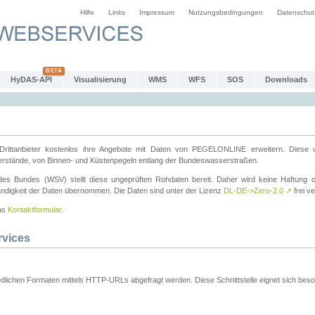
Hilfe
Links
Impressum
Nutzungsbedingungen
Datenschut
HyDAS-API
Visualisierung
WMS
WFS
SOS
Downloads
ttanbieter kostenlos ihre Angebote mit Daten von PEGELONLINE erweitern. Diese u
erstände, von Binnen- und Küstenpegeln entlang der Bundeswasserstraßen.
es Bundes (WSV) stellt diese ungeprüften Rohdaten bereit. Daher wird keine Haftung oder
ständigkeit der Daten übernommen. Die Daten sind unter der Lizenz
DL-DE->Zero-2.0
↗
frei ve
das
Kontaktformular
.
rvices
dlichen Formaten mittels HTTP-URLs abgefragt werden. Diese Schnittstelle eignet sich besond