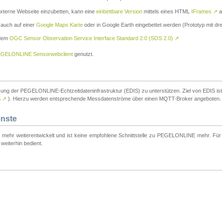
externe Webseite einzubetten, kann eine
einbettbare Version
mittels eines HTML
IFrames
↗
a
 auch auf einer
Google Maps Karte
oder in Google Earth eingebettet werden (Prototyp mit dre
 dem
OGC Sensor Observation Service Interface Standard 2.0 (SOS 2.0)
↗
GELONLINE Sensorwebclient
genutzt.
tzung der PEGELONLINE-Echtzeitdateninfrastruktur (EDIS) zu unterstützen. Ziel von EDIS ist e
S
↗
). Hierzu werden entsprechende Messdatenströme über einen MQTT-Broker angeboten.
enste
t mehr weiterentwickelt und ist keine empfohlene Schnittstelle zu PEGELONLINE mehr. Für n
weiterhin bedient.