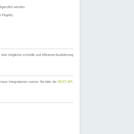
bgerufen werden.
i Pegeln).
ine möglichst schnelle und effiziente Auslieferung
eue Integrationen nutzen Sie bitte die
REST-API
.