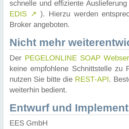
schnelle und effiziente Auslieferun
EDIS
↗
). Hierzu werden entspr
Broker angeboten.
Nicht mehr weiterentwi
Der
PEGELONLINE SOAP Webser
keine empfohlene Schnittstelle z
nutzen Sie bitte die
REST-API
. Bes
weiterhin bedient.
Entwurf und Implement
EES GmbH