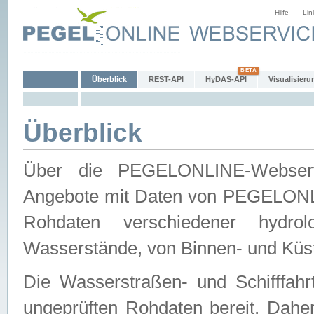
Hilfe
Lin
Überblick
REST-API
HyDAS-API
Visualisieru
Überblick
Über die PEGELONLINE-Webservic
Angebote mit Daten von PEGELONLI
Rohdaten verschiedener hydro
Wasserstände, von Binnen- und Küs
Die Wasserstraßen- und Schifffahr
ungeprüften Rohdaten bereit. Daher