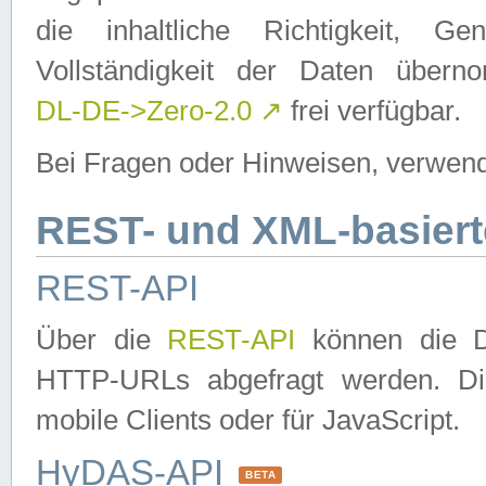
die inhaltliche Richtigkeit, Gen
Vollständigkeit der Daten über
DL-DE->Zero-2.0
↗
frei verfügbar.
Bei Fragen oder Hinweisen, verwend
REST- und XML-basiert
REST-API
Über die
REST-API
können die Da
HTTP-URLs abgefragt werden. Dies
mobile Clients oder für JavaScript.
HyDAS-API
BETA