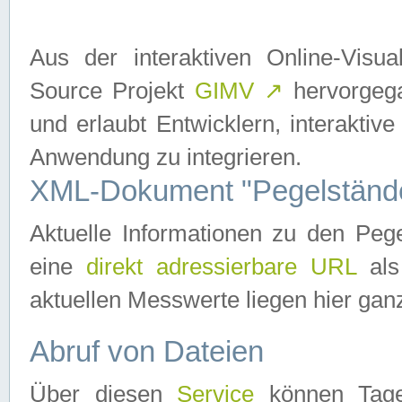
Aus der interaktiven Online-Vis
Source Projekt
GIMV
↗
hervorgega
und erlaubt Entwicklern, interaktive
Anwendung zu integrieren.
XML-Dokument "Pegelständ
Aktuelle Informationen zu den P
eine
direkt adressierbare URL
als
aktuellen Messwerte liegen hier ganz
Abruf von Dateien
Über diesen
Service
können Tages