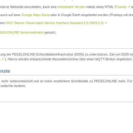
externe Webseite einzubetten, kann eine
einbettbare Version
mittels eines HTML
IFrames
↗
a
 auch auf einer
Google Maps Karte
oder in Google Earth eingebettet werden (Prototyp mit dre
 dem
OGC Sensor Observation Service Interface Standard 2.0 (SOS 2.0)
↗
GELONLINE Sensorwebclient
genutzt.
tzung der PEGELONLINE-Echtzeitdateninfrastruktur (EDIS) zu unterstützen. Ziel von EDIS ist e
S
↗
). Hierzu werden entsprechende Messdatenströme über einen MQTT-Broker angeboten.
enste
t mehr weiterentwickelt und ist keine empfohlene Schnittstelle zu PEGELONLINE mehr. Für n
weiterhin bedient.