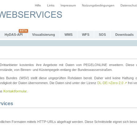
Hilfe
Links
Impressum
Nutzungsbedingungen
Datenschut
HyDAS-API
Visualisierung
WMS
WFS
SOS
Downloads
ttanbieter kostenlos ihre Angebote mit Daten von PEGELONLINE erweitern. Diese u
erstände, von Binnen- und Küstenpegeln entlang der Bundeswasserstraßen.
es Bundes (WSV) stellt diese ungeprüften Rohdaten bereit. Daher wird keine Haftung oder
ständigkeit der Daten übernommen. Die Daten sind unter der Lizenz
DL-DE->Zero-2.0
↗
frei ve
das
Kontaktformular
.
rvices
dlichen Formaten mittels HTTP-URLs abgefragt werden. Diese Schnittstelle eignet sich besond