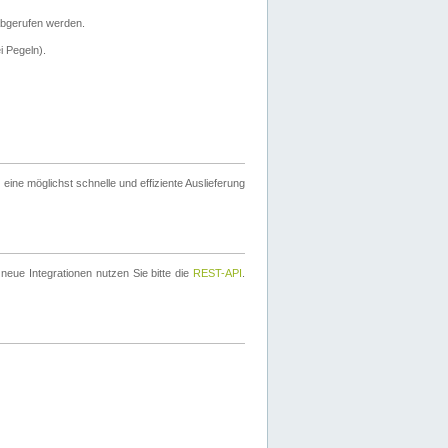
bgerufen werden.
i Pegeln).
ine möglichst schnelle und effiziente Auslieferung
eue Integrationen nutzen Sie bitte die
REST-API
.