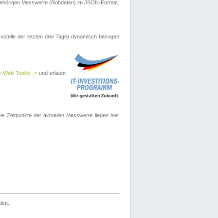
ugehörigen Messwerte (Rohdaten) im JSON-Format.
sstelle der letzten drei Tage) dynamisch bezogen
e Web Toolkit
↗
und erlaubt
 Zeitpunkte der aktuellen Messwerte liegen hier
den.