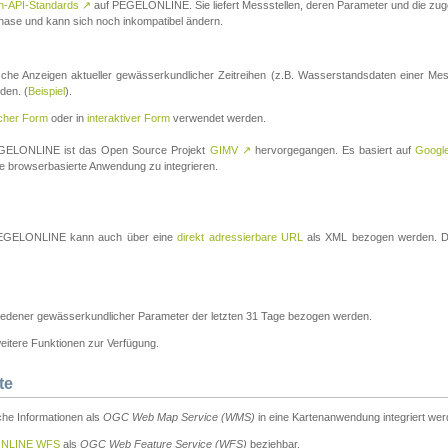
n-API-Standards
↗
auf PEGELONLINE. Sie liefert Messstellen, deren Parameter und die z
a-Phase und kann sich noch inkompatibel ändern.
che Anzeigen aktueller gewässerkundlicher Zeitreihen (z.B. Wasserstandsdaten einer Mes
den. (
Beispiel
).
scher Form
oder in
interaktiver Form
verwendet werden.
 PEGELONLINE ist das Open Source Projekt
GIMV
↗
hervorgegangen. Es basiert auf
Googl
eine browserbasierte Anwendung zu integrieren.
n PEGELONLINE kann auch über eine
direkt adressierbare URL
als XML bezogen werden. Die
edener gewässerkundlicher Parameter der letzten 31 Tage bezogen werden.
tere Funktionen zur Verfügung.
te
he Informationen als
OGC Web Map Service (WMS)
in eine Kartenanwendung integriert wer
NLINE WFS
als
OGC Web Feature Service (WFS)
beziehbar.