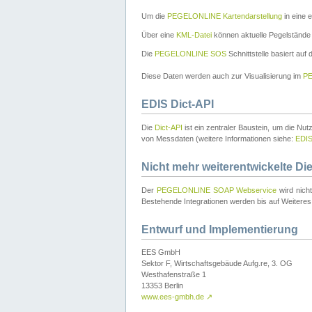
Um die
PEGELONLINE Kartendarstellung
in eine 
Über eine
KML-Datei
können aktuelle Pegelstände
Die
PEGELONLINE SOS
Schnittstelle basiert auf
Diese Daten werden auch zur Visualisierung im
PE
EDIS Dict-API
Die
Dict-API
ist ein zentraler Baustein, um die Nu
von Messdaten (weitere Informationen siehe:
EDI
Nicht mehr weiterentwickelte Di
Der
PEGELONLINE SOAP Webservice
wird nich
Bestehende Integrationen werden bis auf Weiteres 
Entwurf und Implementierung
EES GmbH
Sektor F, Wirtschaftsgebäude Aufg.re, 3. OG
Westhafenstraße 1
13353 Berlin
www.ees-gmbh.de
↗