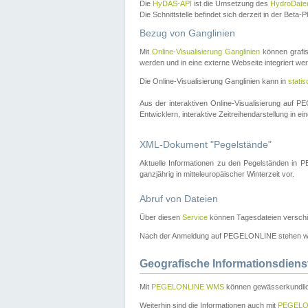
Die
HyDAS-API
ist die Umsetzung des
HydroDate
Die Schnittstelle befindet sich derzeit in der Bet
Bezug von Ganglinien
Mit
Online-Visualisierung Ganglinien
können grafis
werden und in eine externe Webseite integriert wer
Die Online-Visualisierung Ganglinien kann in
stati
Aus der interaktiven Online-Visualisierung auf
Entwicklern, interaktive Zeitreihendarstellung in 
XML-Dokument "Pegelstände"
Aktuelle Informationen zu den Pegelständen i
ganzjährig in mitteleuropäischer Winterzeit vor.
Abruf von Dateien
Über diesen
Service
können Tagesdateien verschi
Nach der Anmeldung auf PEGELONLINE stehen wei
Geografische Informationsdiens
Mit
PEGELONLINE WMS
können gewässerkundlic
Weiterhin sind die Informationen auch mit
PEGELO