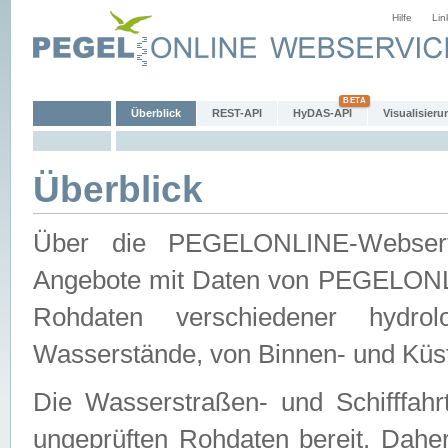
Hilfe
Lin
Überblick
REST-API
HyDAS-API
Visualisieru
Überblick
Über die PEGELONLINE-Webservic
Angebote mit Daten von PEGELONLI
Rohdaten verschiedener hydro
Wasserstände, von Binnen- und Küs
Die Wasserstraßen- und Schifffahr
ungeprüften Rohdaten bereit. Daher