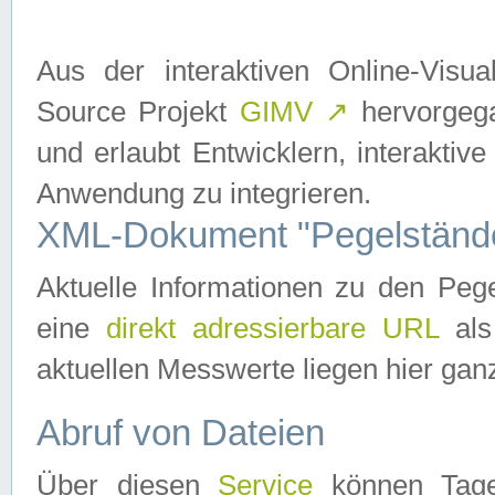
Aus der interaktiven Online-Vis
Source Projekt
GIMV
↗
hervorgega
und erlaubt Entwicklern, interaktive
Anwendung zu integrieren.
XML-Dokument "Pegelständ
Aktuelle Informationen zu den P
eine
direkt adressierbare URL
als
aktuellen Messwerte liegen hier ganz
Abruf von Dateien
Über diesen
Service
können Tages