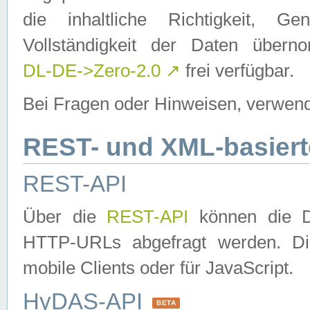
die inhaltliche Richtigkeit, Gen
Vollständigkeit der Daten über
DL-DE->Zero-2.0
↗
frei verfügbar.
Bei Fragen oder Hinweisen, verwend
REST- und XML-basiert
REST-API
Über die
REST-API
können die Da
HTTP-URLs abgefragt werden. Dies
mobile Clients oder für JavaScript.
HyDAS-API
BETA