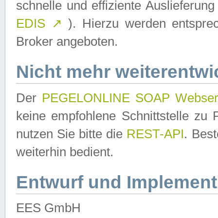
schnelle und effiziente Auslieferun
EDIS
↗
). Hierzu werden entspr
Broker angeboten.
Nicht mehr weiterentwi
Der
PEGELONLINE SOAP Webser
keine empfohlene Schnittstelle z
nutzen Sie bitte die
REST-API
. Bes
weiterhin bedient.
Entwurf und Implement
EES GmbH