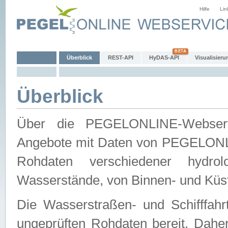
Hilfe
Lin
Überblick
REST-API
HyDAS-API
Visualisieru
Überblick
Über die PEGELONLINE-Webservic
Angebote mit Daten von PEGELONLI
Rohdaten verschiedener hydro
Wasserstände, von Binnen- und Küs
Die Wasserstraßen- und Schifffahr
ungeprüften Rohdaten bereit. Daher