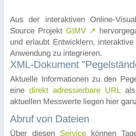
Aus der interaktiven Online-Vis
Source Projekt
GIMV
↗
hervorgega
und erlaubt Entwicklern, interaktive
Anwendung zu integrieren.
XML-Dokument "Pegelständ
Aktuelle Informationen zu den P
eine
direkt adressierbare URL
als
aktuellen Messwerte liegen hier ganz
Abruf von Dateien
Über diesen
Service
können Tages