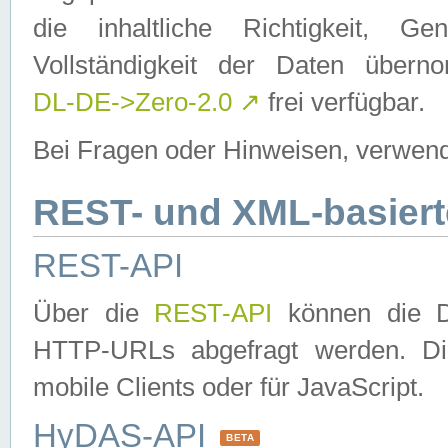
die inhaltliche Richtigkeit, Gen
Vollständigkeit der Daten über
DL-DE->Zero-2.0
↗
frei verfügbar.
Bei Fragen oder Hinweisen, verwend
REST- und XML-basiert
REST-API
Über die
REST-API
können die Da
HTTP-URLs abgefragt werden. Dies
mobile Clients oder für JavaScript.
HyDAS-API
BETA