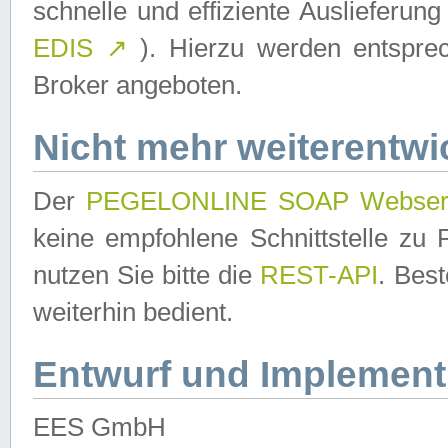
schnelle und effiziente Auslieferun
EDIS
↗
). Hierzu werden entspr
Broker angeboten.
Nicht mehr weiterentwi
Der
PEGELONLINE SOAP Webser
keine empfohlene Schnittstelle z
nutzen Sie bitte die
REST-API
. Bes
weiterhin bedient.
Entwurf und Implement
EES GmbH