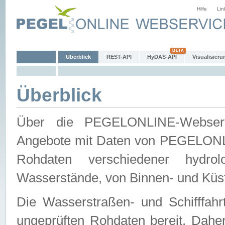
Hilfe
Lin
Überblick
REST-API
HyDAS-API
Visualisieru
Überblick
Über die PEGELONLINE-Webservic
Angebote mit Daten von PEGELONLI
Rohdaten verschiedener hydro
Wasserstände, von Binnen- und Küs
Die Wasserstraßen- und Schifffahr
ungeprüften Rohdaten bereit. Daher