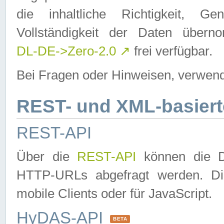
die inhaltliche Richtigkeit, Gen
Vollständigkeit der Daten über
DL-DE->Zero-2.0
↗
frei verfügbar.
Bei Fragen oder Hinweisen, verwend
REST- und XML-basiert
REST-API
Über die
REST-API
können die Da
HTTP-URLs abgefragt werden. Dies
mobile Clients oder für JavaScript.
HyDAS-API
BETA