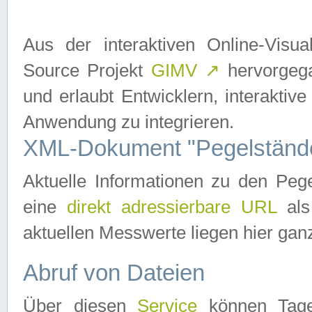
Aus der interaktiven Online-Vis
Source Projekt
GIMV
↗
hervorgega
und erlaubt Entwicklern, interaktive
Anwendung zu integrieren.
XML-Dokument "Pegelständ
Aktuelle Informationen zu den P
eine
direkt adressierbare URL
als
aktuellen Messwerte liegen hier ganz
Abruf von Dateien
Über diesen
Service
können Tages