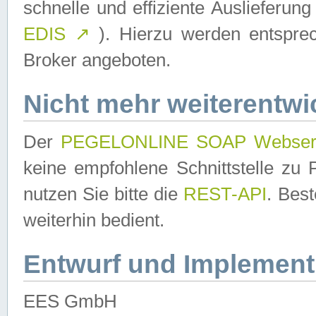
schnelle und effiziente Auslieferun
EDIS
↗
). Hierzu werden entspr
Broker angeboten.
Nicht mehr weiterentwi
Der
PEGELONLINE SOAP Webser
keine empfohlene Schnittstelle z
nutzen Sie bitte die
REST-API
. Bes
weiterhin bedient.
Entwurf und Implement
EES GmbH