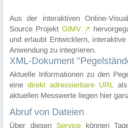
Aus der interaktiven Online-Vis
Source Projekt
GIMV
↗
hervorgega
und erlaubt Entwicklern, interaktive
Anwendung zu integrieren.
XML-Dokument "Pegelständ
Aktuelle Informationen zu den P
eine
direkt adressierbare URL
als
aktuellen Messwerte liegen hier ganz
Abruf von Dateien
Über diesen
Service
können Tages