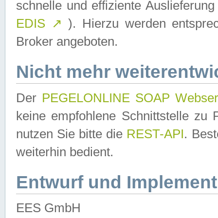
schnelle und effiziente Auslieferun
EDIS
↗
). Hierzu werden entspr
Broker angeboten.
Nicht mehr weiterentwi
Der
PEGELONLINE SOAP Webser
keine empfohlene Schnittstelle z
nutzen Sie bitte die
REST-API
. Bes
weiterhin bedient.
Entwurf und Implement
EES GmbH