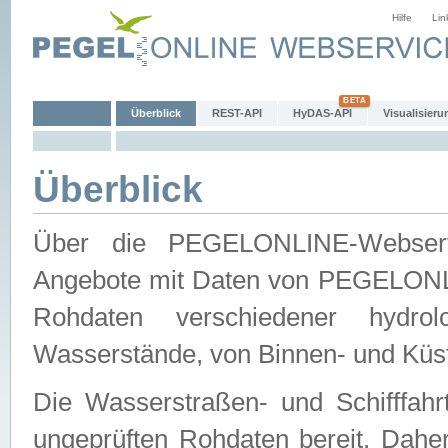
Hilfe
Lin
Überblick
REST-API
HyDAS-API
Visualisieru
Überblick
Über die PEGELONLINE-Webservic
Angebote mit Daten von PEGELONLI
Rohdaten verschiedener hydro
Wasserstände, von Binnen- und Küs
Die Wasserstraßen- und Schifffahr
ungeprüften Rohdaten bereit. Daher