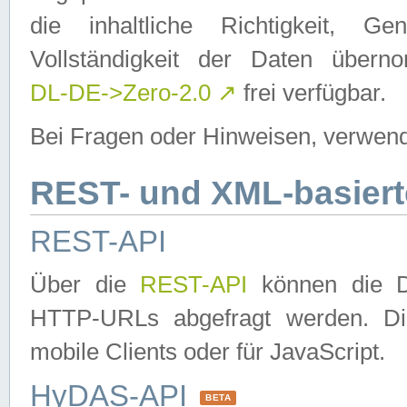
die inhaltliche Richtigkeit, Gen
Vollständigkeit der Daten über
DL-DE->Zero-2.0
↗
frei verfügbar.
Bei Fragen oder Hinweisen, verwend
REST- und XML-basiert
REST-API
Über die
REST-API
können die Da
HTTP-URLs abgefragt werden. Dies
mobile Clients oder für JavaScript.
HyDAS-API
BETA