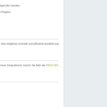
bgerufen werden.
i Pegeln).
ine möglichst schnelle und effiziente Auslieferung
eue Integrationen nutzen Sie bitte die
REST-API
.