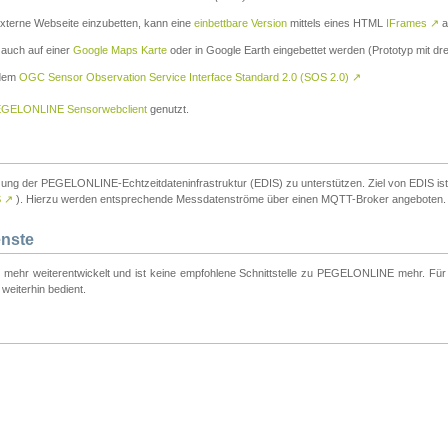
externe Webseite einzubetten, kann eine
einbettbare Version
mittels eines HTML
IFrames
↗
a
 auch auf einer
Google Maps Karte
oder in Google Earth eingebettet werden (Prototyp mit dre
 dem
OGC Sensor Observation Service Interface Standard 2.0 (SOS 2.0)
↗
GELONLINE Sensorwebclient
genutzt.
tzung der PEGELONLINE-Echtzeitdateninfrastruktur (EDIS) zu unterstützen. Ziel von EDIS ist e
S
↗
). Hierzu werden entsprechende Messdatenströme über einen MQTT-Broker angeboten.
enste
t mehr weiterentwickelt und ist keine empfohlene Schnittstelle zu PEGELONLINE mehr. Für n
weiterhin bedient.