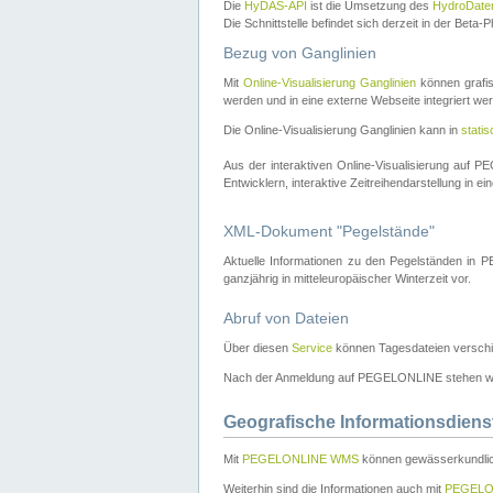
Die
HyDAS-API
ist die Umsetzung des
HydroDate
Die Schnittstelle befindet sich derzeit in der Bet
Bezug von Ganglinien
Mit
Online-Visualisierung Ganglinien
können grafis
werden und in eine externe Webseite integriert wer
Die Online-Visualisierung Ganglinien kann in
stati
Aus der interaktiven Online-Visualisierung auf
Entwicklern, interaktive Zeitreihendarstellung in 
XML-Dokument "Pegelstände"
Aktuelle Informationen zu den Pegelständen i
ganzjährig in mitteleuropäischer Winterzeit vor.
Abruf von Dateien
Über diesen
Service
können Tagesdateien verschi
Nach der Anmeldung auf PEGELONLINE stehen wei
Geografische Informationsdiens
Mit
PEGELONLINE WMS
können gewässerkundlic
Weiterhin sind die Informationen auch mit
PEGELO