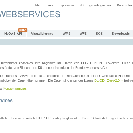
Hilfe
Links
Impressum
Nutzungsbedingungen
Datenschut
HyDAS-API
Visualisierung
WMS
WFS
SOS
Downloads
ttanbieter kostenlos ihre Angebote mit Daten von PEGELONLINE erweitern. Diese u
erstände, von Binnen- und Küstenpegeln entlang der Bundeswasserstraßen.
es Bundes (WSV) stellt diese ungeprüften Rohdaten bereit. Daher wird keine Haftung oder
ständigkeit der Daten übernommen. Die Daten sind unter der Lizenz
DL-DE->Zero-2.0
↗
frei ve
das
Kontaktformular
.
rvices
dlichen Formaten mittels HTTP-URLs abgefragt werden. Diese Schnittstelle eignet sich besond