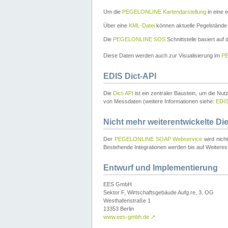
Um die
PEGELONLINE Kartendarstellung
in eine 
Über eine
KML-Datei
können aktuelle Pegelstände
Die
PEGELONLINE SOS
Schnittstelle basiert auf
Diese Daten werden auch zur Visualisierung im
PE
EDIS Dict-API
Die
Dict-API
ist ein zentraler Baustein, um die Nu
von Messdaten (weitere Informationen siehe:
EDI
Nicht mehr weiterentwickelte Di
Der
PEGELONLINE SOAP Webservice
wird nich
Bestehende Integrationen werden bis auf Weiteres 
Entwurf und Implementierung
EES GmbH
Sektor F, Wirtschaftsgebäude Aufg.re, 3. OG
Westhafenstraße 1
13353 Berlin
www.ees-gmbh.de
↗