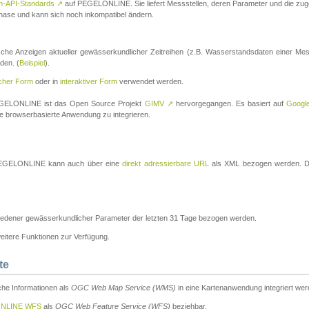
n-API-Standards
↗
auf PEGELONLINE. Sie liefert Messstellen, deren Parameter und die z
a-Phase und kann sich noch inkompatibel ändern.
che Anzeigen aktueller gewässerkundlicher Zeitreihen (z.B. Wasserstandsdaten einer Mes
den. (
Beispiel
).
scher Form
oder in
interaktiver Form
verwendet werden.
 PEGELONLINE ist das Open Source Projekt
GIMV
↗
hervorgegangen. Es basiert auf
Googl
eine browserbasierte Anwendung zu integrieren.
n PEGELONLINE kann auch über eine
direkt adressierbare URL
als XML bezogen werden. Die
edener gewässerkundlicher Parameter der letzten 31 Tage bezogen werden.
tere Funktionen zur Verfügung.
te
he Informationen als
OGC Web Map Service (WMS)
in eine Kartenanwendung integriert wer
NLINE WFS
als
OGC Web Feature Service (WFS)
beziehbar.