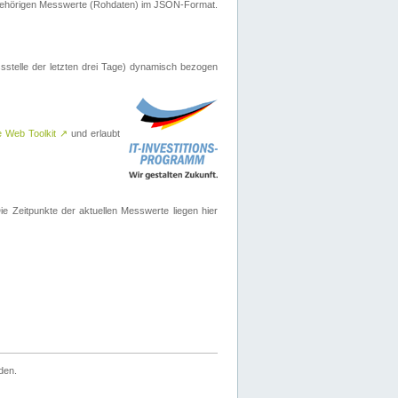
ugehörigen Messwerte (Rohdaten) im JSON-Format.
sstelle der letzten drei Tage) dynamisch bezogen
e Web Toolkit
↗
und erlaubt
 Zeitpunkte der aktuellen Messwerte liegen hier
den.