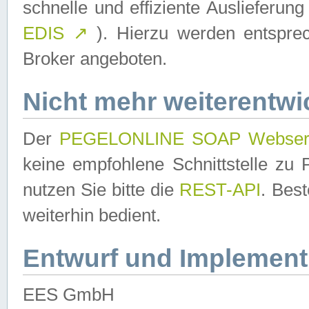
schnelle und effiziente Auslieferun
EDIS
↗
). Hierzu werden entspr
Broker angeboten.
Nicht mehr weiterentwi
Der
PEGELONLINE SOAP Webser
keine empfohlene Schnittstelle z
nutzen Sie bitte die
REST-API
. Bes
weiterhin bedient.
Entwurf und Implement
EES GmbH