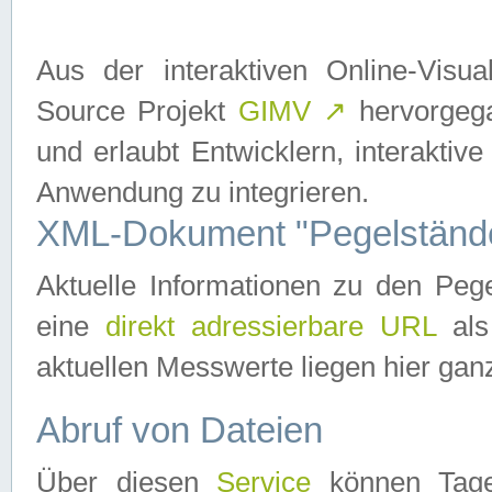
Aus der interaktiven Online-Vis
Source Projekt
GIMV
↗
hervorgega
und erlaubt Entwicklern, interaktive
Anwendung zu integrieren.
XML-Dokument "Pegelständ
Aktuelle Informationen zu den P
eine
direkt adressierbare URL
als
aktuellen Messwerte liegen hier ganz
Abruf von Dateien
Über diesen
Service
können Tages