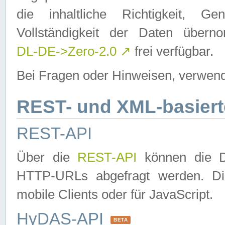
die inhaltliche Richtigkeit, Gen
Vollständigkeit der Daten über
DL-DE->Zero-2.0
↗
frei verfügbar.
Bei Fragen oder Hinweisen, verwend
REST- und XML-basiert
REST-API
Über die
REST-API
können die Da
HTTP-URLs abgefragt werden. Dies
mobile Clients oder für JavaScript.
HyDAS-API
BETA