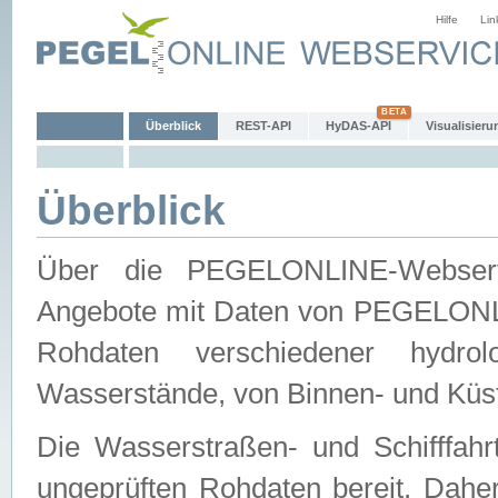
Hilfe
Lin
Überblick
REST-API
HyDAS-API
Visualisieru
Überblick
Über die PEGELONLINE-Webservic
Angebote mit Daten von PEGELONLI
Rohdaten verschiedener hydro
Wasserstände, von Binnen- und Küs
Die Wasserstraßen- und Schifffahr
ungeprüften Rohdaten bereit. Daher