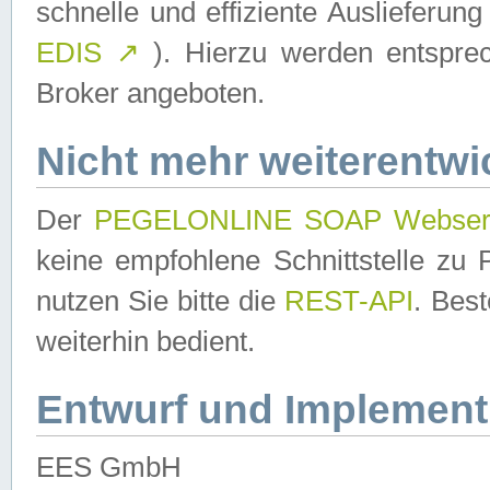
schnelle und effiziente Auslieferun
EDIS
↗
). Hierzu werden entspr
Broker angeboten.
Nicht mehr weiterentwi
Der
PEGELONLINE SOAP Webser
keine empfohlene Schnittstelle z
nutzen Sie bitte die
REST-API
. Bes
weiterhin bedient.
Entwurf und Implement
EES GmbH