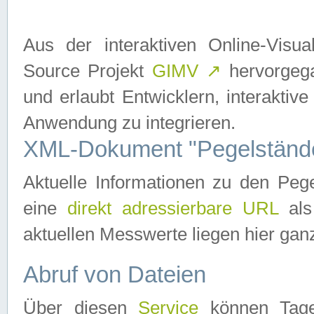
Aus der interaktiven Online-Vis
Source Projekt
GIMV
↗
hervorgega
und erlaubt Entwicklern, interaktive
Anwendung zu integrieren.
XML-Dokument "Pegelständ
Aktuelle Informationen zu den P
eine
direkt adressierbare URL
als
aktuellen Messwerte liegen hier ganz
Abruf von Dateien
Über diesen
Service
können Tages