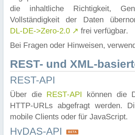
die inhaltliche Richtigkeit, Gen
Vollständigkeit der Daten über
DL-DE->Zero-2.0
↗
frei verfügbar.
Bei Fragen oder Hinweisen, verwend
REST- und XML-basiert
REST-API
Über die
REST-API
können die Da
HTTP-URLs abgefragt werden. Dies
mobile Clients oder für JavaScript.
HyDAS-API
BETA