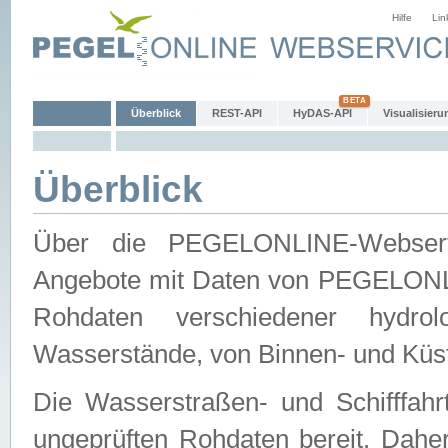
Hilfe
Lin
Überblick
REST-API
HyDAS-API
Visualisieru
Überblick
Über die PEGELONLINE-Webservic
Angebote mit Daten von PEGELONLI
Rohdaten verschiedener hydro
Wasserstände, von Binnen- und Küs
Die Wasserstraßen- und Schifffahr
ungeprüften Rohdaten bereit. Daher