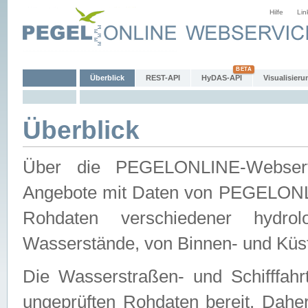
Hilfe
Lin
Überblick
REST-API
HyDAS-API
Visualisieru
Überblick
Über die PEGELONLINE-Webservic
Angebote mit Daten von PEGELONLI
Rohdaten verschiedener hydro
Wasserstände, von Binnen- und Küs
Die Wasserstraßen- und Schifffahr
ungeprüften Rohdaten bereit. Daher