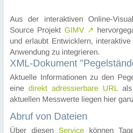
Aus der interaktiven Online-Vis
Source Projekt
GIMV
↗
hervorgega
und erlaubt Entwicklern, interaktive
Anwendung zu integrieren.
XML-Dokument "Pegelständ
Aktuelle Informationen zu den P
eine
direkt adressierbare URL
als
aktuellen Messwerte liegen hier ganz
Abruf von Dateien
Über diesen
Service
können Tages