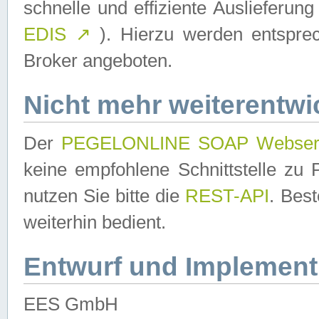
schnelle und effiziente Auslieferun
EDIS
↗
). Hierzu werden entspr
Broker angeboten.
Nicht mehr weiterentwi
Der
PEGELONLINE SOAP Webser
keine empfohlene Schnittstelle z
nutzen Sie bitte die
REST-API
. Bes
weiterhin bedient.
Entwurf und Implement
EES GmbH