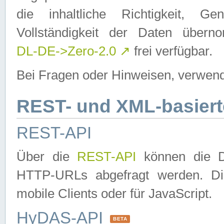
die inhaltliche Richtigkeit, Gen
Vollständigkeit der Daten über
DL-DE->Zero-2.0
↗
frei verfügbar.
Bei Fragen oder Hinweisen, verwend
REST- und XML-basiert
REST-API
Über die
REST-API
können die Da
HTTP-URLs abgefragt werden. Dies
mobile Clients oder für JavaScript.
HyDAS-API
BETA