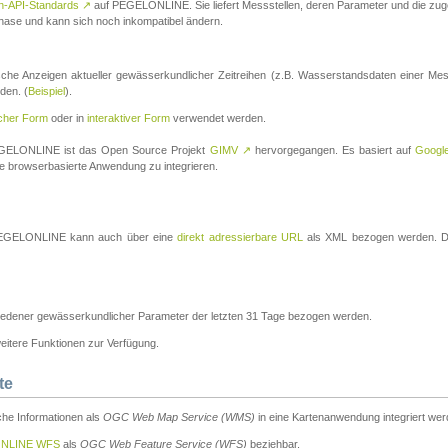
n-API-Standards
↗
auf PEGELONLINE. Sie liefert Messstellen, deren Parameter und die z
a-Phase und kann sich noch inkompatibel ändern.
che Anzeigen aktueller gewässerkundlicher Zeitreihen (z.B. Wasserstandsdaten einer Mes
den. (
Beispiel
).
scher Form
oder in
interaktiver Form
verwendet werden.
 PEGELONLINE ist das Open Source Projekt
GIMV
↗
hervorgegangen. Es basiert auf
Googl
eine browserbasierte Anwendung zu integrieren.
n PEGELONLINE kann auch über eine
direkt adressierbare URL
als XML bezogen werden. Die
edener gewässerkundlicher Parameter der letzten 31 Tage bezogen werden.
tere Funktionen zur Verfügung.
te
he Informationen als
OGC Web Map Service (WMS)
in eine Kartenanwendung integriert wer
NLINE WFS
als
OGC Web Feature Service (WFS)
beziehbar.