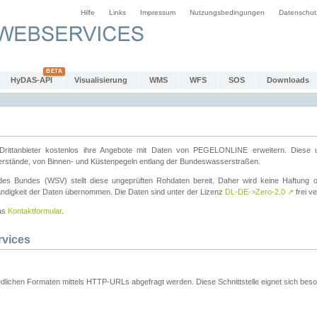
Hilfe
Links
Impressum
Nutzungsbedingungen
Datenschut
HyDAS-API
Visualisierung
WMS
WFS
SOS
Downloads
ttanbieter kostenlos ihre Angebote mit Daten von PEGELONLINE erweitern. Diese u
erstände, von Binnen- und Küstenpegeln entlang der Bundeswasserstraßen.
es Bundes (WSV) stellt diese ungeprüften Rohdaten bereit. Daher wird keine Haftung oder
ständigkeit der Daten übernommen. Die Daten sind unter der Lizenz
DL-DE->Zero-2.0
↗
frei ve
das
Kontaktformular
.
rvices
dlichen Formaten mittels HTTP-URLs abgefragt werden. Diese Schnittstelle eignet sich besond