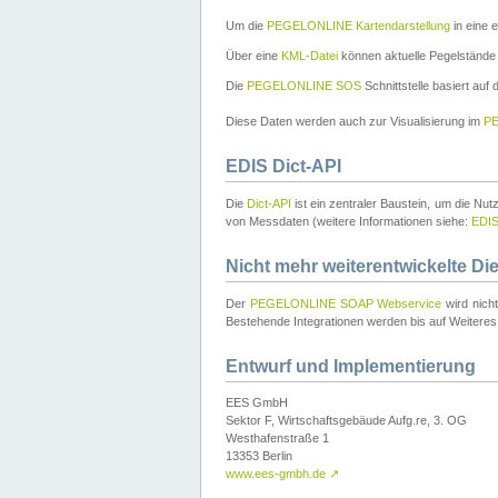
Um die
PEGELONLINE Kartendarstellung
in eine 
Über eine
KML-Datei
können aktuelle Pegelstände
Die
PEGELONLINE SOS
Schnittstelle basiert auf
Diese Daten werden auch zur Visualisierung im
PE
EDIS Dict-API
Die
Dict-API
ist ein zentraler Baustein, um die Nu
von Messdaten (weitere Informationen siehe:
EDI
Nicht mehr weiterentwickelte Di
Der
PEGELONLINE SOAP Webservice
wird nich
Bestehende Integrationen werden bis auf Weiteres 
Entwurf und Implementierung
EES GmbH
Sektor F, Wirtschaftsgebäude Aufg.re, 3. OG
Westhafenstraße 1
13353 Berlin
www.ees-gmbh.de
↗