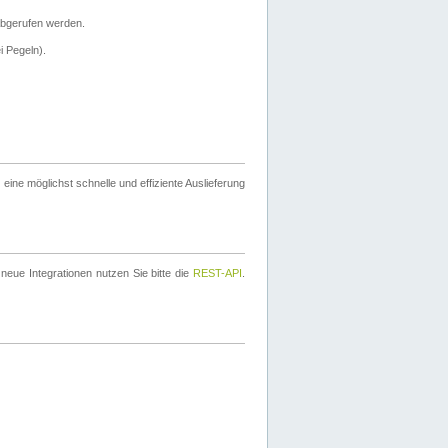
bgerufen werden.
i Pegeln).
ine möglichst schnelle und effiziente Auslieferung
eue Integrationen nutzen Sie bitte die
REST-API
.