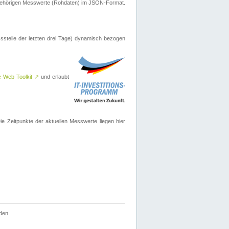
ugehörigen Messwerte (Rohdaten) im JSON-Format.
sstelle der letzten drei Tage) dynamisch bezogen
e Web Toolkit
↗
und erlaubt
 Zeitpunkte der aktuellen Messwerte liegen hier
den.