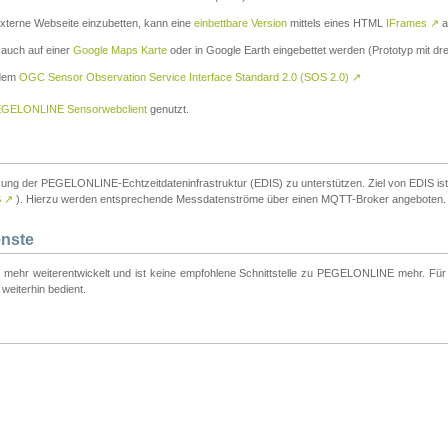
externe Webseite einzubetten, kann eine
einbettbare Version
mittels eines HTML
IFrames
↗
a
 auch auf einer
Google Maps Karte
oder in Google Earth eingebettet werden (Prototyp mit dre
 dem
OGC Sensor Observation Service Interface Standard 2.0 (SOS 2.0)
↗
GELONLINE Sensorwebclient
genutzt.
tzung der PEGELONLINE-Echtzeitdateninfrastruktur (EDIS) zu unterstützen. Ziel von EDIS ist e
S
↗
). Hierzu werden entsprechende Messdatenströme über einen MQTT-Broker angeboten.
enste
t mehr weiterentwickelt und ist keine empfohlene Schnittstelle zu PEGELONLINE mehr. Für n
weiterhin bedient.