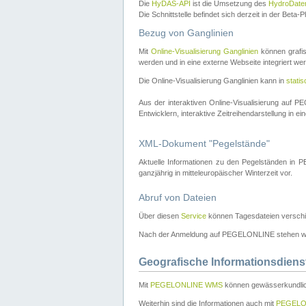
Die
HyDAS-API
ist die Umsetzung des
HydroDate
Die Schnittstelle befindet sich derzeit in der Bet
Bezug von Ganglinien
Mit
Online-Visualisierung Ganglinien
können grafis
werden und in eine externe Webseite integriert wer
Die Online-Visualisierung Ganglinien kann in
stati
Aus der interaktiven Online-Visualisierung auf
Entwicklern, interaktive Zeitreihendarstellung in 
XML-Dokument "Pegelstände"
Aktuelle Informationen zu den Pegelständen i
ganzjährig in mitteleuropäischer Winterzeit vor.
Abruf von Dateien
Über diesen
Service
können Tagesdateien verschi
Nach der Anmeldung auf PEGELONLINE stehen wei
Geografische Informationsdiens
Mit
PEGELONLINE WMS
können gewässerkundlic
Weiterhin sind die Informationen auch mit
PEGELO