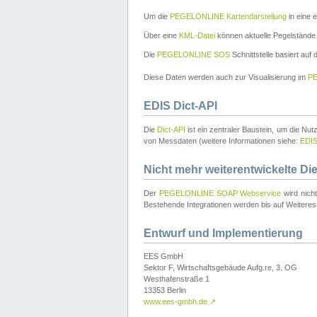
Um die
PEGELONLINE Kartendarstellung
in eine 
Über eine
KML-Datei
können aktuelle Pegelstände
Die
PEGELONLINE SOS
Schnittstelle basiert auf
Diese Daten werden auch zur Visualisierung im
PE
EDIS Dict-API
Die
Dict-API
ist ein zentraler Baustein, um die Nu
von Messdaten (weitere Informationen siehe:
EDI
Nicht mehr weiterentwickelte Di
Der
PEGELONLINE SOAP Webservice
wird nich
Bestehende Integrationen werden bis auf Weiteres 
Entwurf und Implementierung
EES GmbH
Sektor F, Wirtschaftsgebäude Aufg.re, 3. OG
Westhafenstraße 1
13353 Berlin
www.ees-gmbh.de
↗