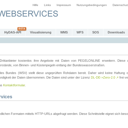
Hilfe
Links
Impressum
Nutzungsbedingungen
Datenschut
HyDAS-API
Visualisierung
WMS
WFS
SOS
Downloads
ttanbieter kostenlos ihre Angebote mit Daten von PEGELONLINE erweitern. Diese u
erstände, von Binnen- und Küstenpegeln entlang der Bundeswasserstraßen.
es Bundes (WSV) stellt diese ungeprüften Rohdaten bereit. Daher wird keine Haftung oder
ständigkeit der Daten übernommen. Die Daten sind unter der Lizenz
DL-DE->Zero-2.0
↗
frei ve
das
Kontaktformular
.
rvices
dlichen Formaten mittels HTTP-URLs abgefragt werden. Diese Schnittstelle eignet sich besond