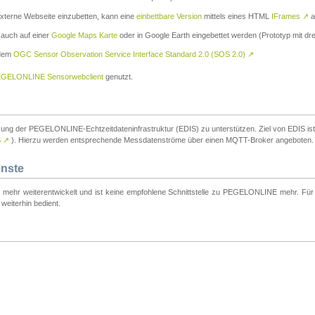
externe Webseite einzubetten, kann eine
einbettbare Version
mittels eines HTML
IFrames
↗
a
 auch auf einer
Google Maps Karte
oder in Google Earth eingebettet werden (Prototyp mit dre
 dem
OGC Sensor Observation Service Interface Standard 2.0 (SOS 2.0)
↗
GELONLINE Sensorwebclient
genutzt.
tzung der PEGELONLINE-Echtzeitdateninfrastruktur (EDIS) zu unterstützen. Ziel von EDIS ist e
S
↗
). Hierzu werden entsprechende Messdatenströme über einen MQTT-Broker angeboten.
enste
t mehr weiterentwickelt und ist keine empfohlene Schnittstelle zu PEGELONLINE mehr. Für n
weiterhin bedient.