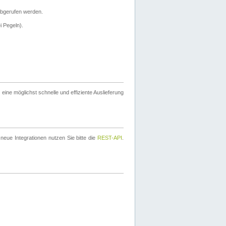
bgerufen werden.
i Pegeln).
ine möglichst schnelle und effiziente Auslieferung
eue Integrationen nutzen Sie bitte die
REST-API
.