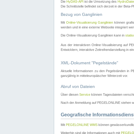
Die
HyDAS-API
ist die Umsetzung des
HydroDate
Die Schnittstelle befindet sich derzeit in der Bet
Bezug von Ganglinien
Mit
Online-Visualisierung Ganglinien
können grafis
werden und in eine externe Webseite integriert wer
Die Online-Visualisierung Ganglinien kann in
stati
Aus der interaktiven Online-Visualisierung auf
Entwicklern, interaktive Zeitreihendarstellung in 
XML-Dokument "Pegelstände"
Aktuelle Informationen zu den Pegelständen i
ganzjährig in mitteleuropäischer Winterzeit vor.
Abruf von Dateien
Über diesen
Service
können Tagesdateien verschi
Nach der Anmeldung auf PEGELONLINE stehen wei
Geografische Informationsdiens
Mit
PEGELONLINE WMS
können gewässerkundlic
Weiterhin sind die Informationen auch mit
PEGELO