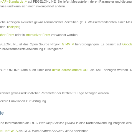
n-API-Standards
↗
auf PEGELONLINE. Sie liefert Messstellen, deren Parameter und die z
a-Phase und kann sich noch inkompatibel ändern.
che Anzeigen aktueller gewässerkundlicher Zeitreihen (z.B. Wasserstandsdaten einer Mes
den. (
Beispiel
).
scher Form
oder in
interaktiver Form
verwendet werden.
 PEGELONLINE ist das Open Source Projekt
GIMV
↗
hervorgegangen. Es basiert auf
Googl
eine browserbasierte Anwendung zu integrieren.
n PEGELONLINE kann auch über eine
direkt adressierbare URL
als XML bezogen werden. Die
edener gewässerkundlicher Parameter der letzten 31 Tage bezogen werden.
tere Funktionen zur Verfügung.
te
he Informationen als
OGC Web Map Service (WMS)
in eine Kartenanwendung integriert wer
NLINE WFS
als
OGC Web Feature Service (WFS)
beziehbar.