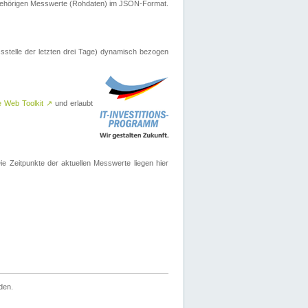
ugehörigen Messwerte (Rohdaten) im JSON-Format.
sstelle der letzten drei Tage) dynamisch bezogen
e Web Toolkit
↗
und erlaubt
 Zeitpunkte der aktuellen Messwerte liegen hier
den.