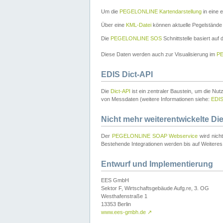
Um die
PEGELONLINE Kartendarstellung
in eine 
Über eine
KML-Datei
können aktuelle Pegelstände
Die
PEGELONLINE SOS
Schnittstelle basiert auf
Diese Daten werden auch zur Visualisierung im
PE
EDIS Dict-API
Die
Dict-API
ist ein zentraler Baustein, um die Nu
von Messdaten (weitere Informationen siehe:
EDI
Nicht mehr weiterentwickelte Di
Der
PEGELONLINE SOAP Webservice
wird nich
Bestehende Integrationen werden bis auf Weiteres 
Entwurf und Implementierung
EES GmbH
Sektor F, Wirtschaftsgebäude Aufg.re, 3. OG
Westhafenstraße 1
13353 Berlin
www.ees-gmbh.de
↗