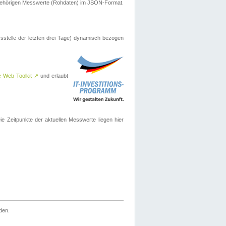
ugehörigen Messwerte (Rohdaten) im JSON-Format.
sstelle der letzten drei Tage) dynamisch bezogen
e Web Toolkit
↗
und erlaubt
 Zeitpunkte der aktuellen Messwerte liegen hier
den.