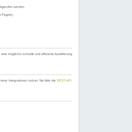
bgerufen werden.
i Pegeln).
ine möglichst schnelle und effiziente Auslieferung
eue Integrationen nutzen Sie bitte die
REST-API
.