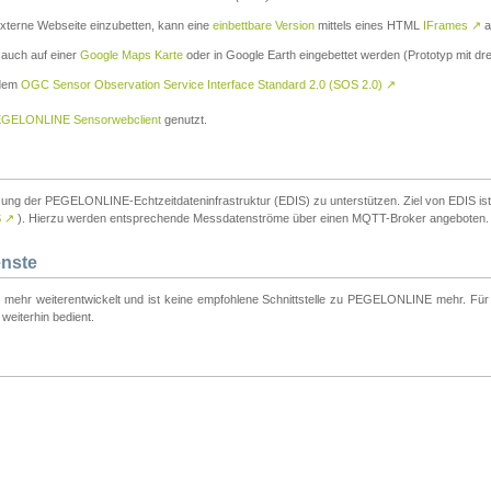
externe Webseite einzubetten, kann eine
einbettbare Version
mittels eines HTML
IFrames
↗
a
 auch auf einer
Google Maps Karte
oder in Google Earth eingebettet werden (Prototyp mit dre
 dem
OGC Sensor Observation Service Interface Standard 2.0 (SOS 2.0)
↗
GELONLINE Sensorwebclient
genutzt.
tzung der PEGELONLINE-Echtzeitdateninfrastruktur (EDIS) zu unterstützen. Ziel von EDIS ist e
S
↗
). Hierzu werden entsprechende Messdatenströme über einen MQTT-Broker angeboten.
enste
t mehr weiterentwickelt und ist keine empfohlene Schnittstelle zu PEGELONLINE mehr. Für n
weiterhin bedient.