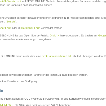
n-API-Standards
↗
auf PEGELONLINE. Sie liefert Messstellen, deren Parameter und die z
a-Phase und kann sich noch inkompatibel ändern.
che Anzeigen aktueller gewässerkundlicher Zeitreihen (z.B. Wasserstandsdaten einer Mes
den. (
Beispiel
).
scher Form
oder in
interaktiver Form
verwendet werden.
 PEGELONLINE ist das Open Source Projekt
GIMV
↗
hervorgegangen. Es basiert auf
Googl
eine browserbasierte Anwendung zu integrieren.
n PEGELONLINE kann auch über eine
direkt adressierbare URL
als XML bezogen werden. Die
edener gewässerkundlicher Parameter der letzten 31 Tage bezogen werden.
tere Funktionen zur Verfügung.
te
he Informationen als
OGC Web Map Service (WMS)
in eine Kartenanwendung integriert wer
NLINE WFS
als
OGC Web Feature Service (WFS)
beziehbar.