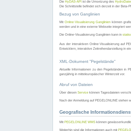
Die
HyDAS-API
ist die Umsetzung des
HydroDate
Die Schnittstelle befindet sich derzeit in der Bet
Bezug von Ganglinien
Mit
Online-Visualisierung Ganglinien
können grafis
werden und in eine externe Webseite integriert wer
Die Online-Visualisierung Ganglinien kann in
stati
Aus der interaktiven Online-Visualisierung auf
Entwicklern, interaktive Zeitreihendarstellung in 
XML-Dokument "Pegelstände"
Aktuelle Informationen zu den Pegelständen i
ganzjährig in mitteleuropäischer Winterzeit vor.
Abruf von Dateien
Über diesen
Service
können Tagesdateien verschi
Nach der Anmeldung auf PEGELONLINE stehen wei
Geografische Informationsdiens
Mit
PEGELONLINE WMS
können gewässerkundlic
Weiterhin sind die Informationen auch mit
PEGELO