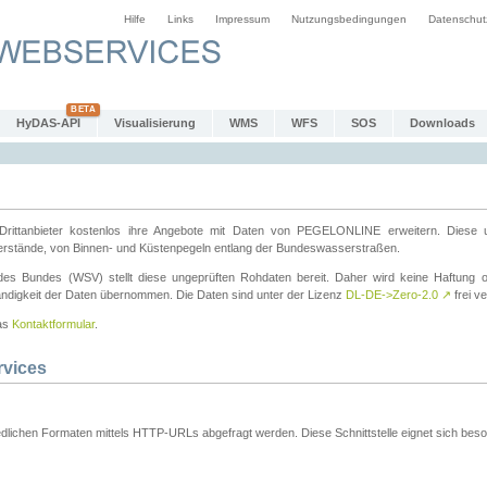
Hilfe
Links
Impressum
Nutzungsbedingungen
Datenschut
HyDAS-API
Visualisierung
WMS
WFS
SOS
Downloads
ttanbieter kostenlos ihre Angebote mit Daten von PEGELONLINE erweitern. Diese u
erstände, von Binnen- und Küstenpegeln entlang der Bundeswasserstraßen.
es Bundes (WSV) stellt diese ungeprüften Rohdaten bereit. Daher wird keine Haftung oder
ständigkeit der Daten übernommen. Die Daten sind unter der Lizenz
DL-DE->Zero-2.0
↗
frei ve
das
Kontaktformular
.
rvices
dlichen Formaten mittels HTTP-URLs abgefragt werden. Diese Schnittstelle eignet sich besond