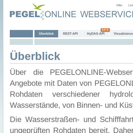
Hilfe
Lin
Überblick
REST-API
HyDAS-API
Visualisieru
Überblick
Über die PEGELONLINE-Webservic
Angebote mit Daten von PEGELONLI
Rohdaten verschiedener hydro
Wasserstände, von Binnen- und Küs
Die Wasserstraßen- und Schifffahr
ungeprüften Rohdaten bereit. Daher