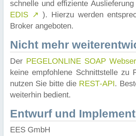
schnelle und effiziente Auslieferun
EDIS
↗
). Hierzu werden entspr
Broker angeboten.
Nicht mehr weiterentwi
Der
PEGELONLINE SOAP Webser
keine empfohlene Schnittstelle z
nutzen Sie bitte die
REST-API
. Bes
weiterhin bedient.
Entwurf und Implement
EES GmbH