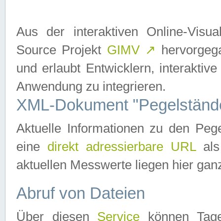
Aus der interaktiven Online-Vis
Source Projekt
GIMV
↗
hervorgega
und erlaubt Entwicklern, interaktive
Anwendung zu integrieren.
XML-Dokument "Pegelständ
Aktuelle Informationen zu den P
eine
direkt adressierbare URL
als
aktuellen Messwerte liegen hier ganz
Abruf von Dateien
Über diesen
Service
können Tages