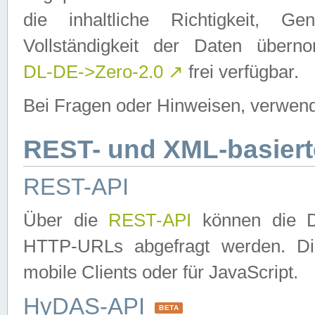
die inhaltliche Richtigkeit, Gen
Vollständigkeit der Daten über
DL-DE->Zero-2.0
↗
frei verfügbar.
Bei Fragen oder Hinweisen, verwend
REST- und XML-basiert
REST-API
Über die
REST-API
können die Da
HTTP-URLs abgefragt werden. Dies
mobile Clients oder für JavaScript.
HyDAS-API
BETA