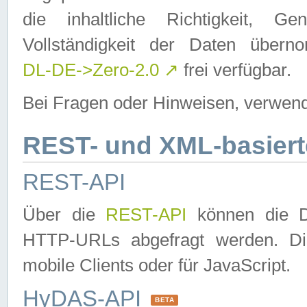
die inhaltliche Richtigkeit, Gen
Vollständigkeit der Daten über
DL-DE->Zero-2.0
↗
frei verfügbar.
Bei Fragen oder Hinweisen, verwend
REST- und XML-basiert
REST-API
Über die
REST-API
können die Da
HTTP-URLs abgefragt werden. Dies
mobile Clients oder für JavaScript.
HyDAS-API
BETA