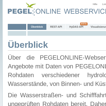
Hilfe
Lin
Überblick
REST-API
HyDAS-API
Visualisieru
Überblick
Über die PEGELONLINE-Webservic
Angebote mit Daten von PEGELONLI
Rohdaten verschiedener hydro
Wasserstände, von Binnen- und Küs
Die Wasserstraßen- und Schifffahr
ungeprüften Rohdaten bereit. Daher