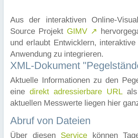
Aus der interaktiven Online-Vis
Source Projekt
GIMV
↗
hervorgega
und erlaubt Entwicklern, interaktive
Anwendung zu integrieren.
XML-Dokument "Pegelständ
Aktuelle Informationen zu den P
eine
direkt adressierbare URL
als
aktuellen Messwerte liegen hier ganz
Abruf von Dateien
Über diesen
Service
können Tages