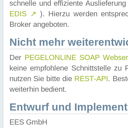
schnelle und effiziente Auslieferun
EDIS
↗
). Hierzu werden entspr
Broker angeboten.
Nicht mehr weiterentwi
Der
PEGELONLINE SOAP Webser
keine empfohlene Schnittstelle z
nutzen Sie bitte die
REST-API
. Bes
weiterhin bedient.
Entwurf und Implement
EES GmbH