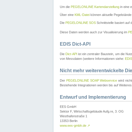
Um die
PEGELONLINE Kartendarstellung
in eine 
Über eine
KML-Datei
können aktuelle Pegelstände
Die
PEGELONLINE SOS
Schnittstelle basiert auf
Diese Daten werden auch zur Visualisierung im
PE
EDIS Dict-API
Die
Dict-API
ist ein zentraler Baustein, um die Nu
von Messdaten (weitere Informationen siehe:
EDI
Nicht mehr weiterentwickelte Di
Der
PEGELONLINE SOAP Webservice
wird nich
Bestehende Integrationen werden bis auf Weiteres 
Entwurf und Implementierung
EES GmbH
Sektor F, Wirtschaftsgebäude Aufg.re, 3. OG
Westhafenstraße 1
13353 Berlin
www.ees-gmbh.de
↗