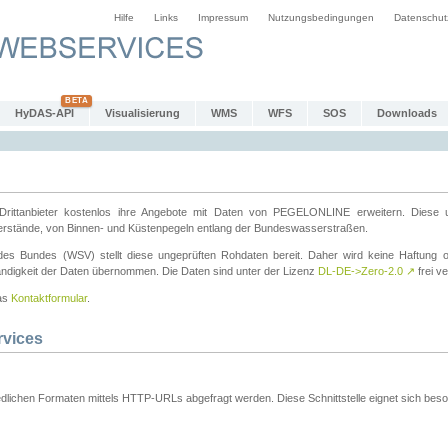
Hilfe
Links
Impressum
Nutzungsbedingungen
Datenschut
HyDAS-API
Visualisierung
WMS
WFS
SOS
Downloads
ttanbieter kostenlos ihre Angebote mit Daten von PEGELONLINE erweitern. Diese u
erstände, von Binnen- und Küstenpegeln entlang der Bundeswasserstraßen.
es Bundes (WSV) stellt diese ungeprüften Rohdaten bereit. Daher wird keine Haftung oder
ständigkeit der Daten übernommen. Die Daten sind unter der Lizenz
DL-DE->Zero-2.0
↗
frei ve
das
Kontaktformular
.
rvices
dlichen Formaten mittels HTTP-URLs abgefragt werden. Diese Schnittstelle eignet sich besond