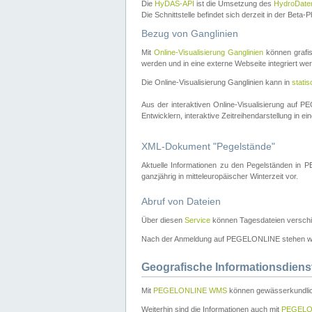
Die
HyDAS-API
ist die Umsetzung des
HydroDate
Die Schnittstelle befindet sich derzeit in der Bet
Bezug von Ganglinien
Mit
Online-Visualisierung Ganglinien
können grafis
werden und in eine externe Webseite integriert wer
Die Online-Visualisierung Ganglinien kann in
stati
Aus der interaktiven Online-Visualisierung auf
Entwicklern, interaktive Zeitreihendarstellung in 
XML-Dokument "Pegelstände"
Aktuelle Informationen zu den Pegelständen i
ganzjährig in mitteleuropäischer Winterzeit vor.
Abruf von Dateien
Über diesen
Service
können Tagesdateien verschi
Nach der Anmeldung auf PEGELONLINE stehen wei
Geografische Informationsdiens
Mit
PEGELONLINE WMS
können gewässerkundlic
Weiterhin sind die Informationen auch mit
PEGELO