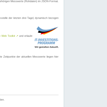
ugehörigen Messwerte (Rohdaten) im JSON-Format.
sstelle der letzten drei Tage) dynamisch bezogen
e Web Toolkit
↗
und erlaubt
 Zeitpunkte der aktuellen Messwerte liegen hier
den.