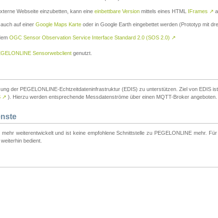
externe Webseite einzubetten, kann eine
einbettbare Version
mittels eines HTML
IFrames
↗
a
 auch auf einer
Google Maps Karte
oder in Google Earth eingebettet werden (Prototyp mit dre
 dem
OGC Sensor Observation Service Interface Standard 2.0 (SOS 2.0)
↗
GELONLINE Sensorwebclient
genutzt.
tzung der PEGELONLINE-Echtzeitdateninfrastruktur (EDIS) zu unterstützen. Ziel von EDIS ist e
S
↗
). Hierzu werden entsprechende Messdatenströme über einen MQTT-Broker angeboten.
enste
t mehr weiterentwickelt und ist keine empfohlene Schnittstelle zu PEGELONLINE mehr. Für n
weiterhin bedient.