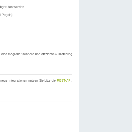
bgerufen werden.
i Pegeln).
ine möglichst schnelle und effiziente Auslieferung
eue Integrationen nutzen Sie bitte die
REST-API
.