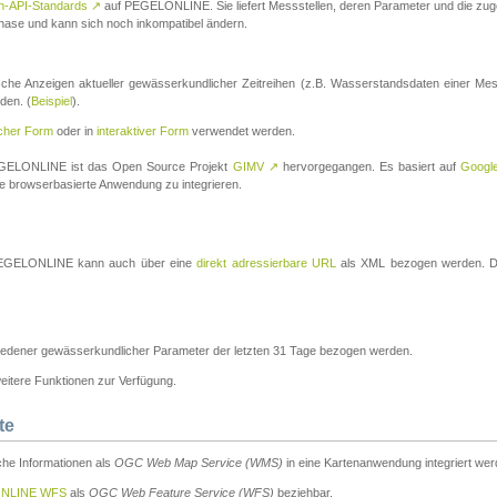
n-API-Standards
↗
auf PEGELONLINE. Sie liefert Messstellen, deren Parameter und die z
a-Phase und kann sich noch inkompatibel ändern.
che Anzeigen aktueller gewässerkundlicher Zeitreihen (z.B. Wasserstandsdaten einer Mes
den. (
Beispiel
).
scher Form
oder in
interaktiver Form
verwendet werden.
 PEGELONLINE ist das Open Source Projekt
GIMV
↗
hervorgegangen. Es basiert auf
Googl
eine browserbasierte Anwendung zu integrieren.
n PEGELONLINE kann auch über eine
direkt adressierbare URL
als XML bezogen werden. Die
edener gewässerkundlicher Parameter der letzten 31 Tage bezogen werden.
tere Funktionen zur Verfügung.
te
he Informationen als
OGC Web Map Service (WMS)
in eine Kartenanwendung integriert wer
NLINE WFS
als
OGC Web Feature Service (WFS)
beziehbar.