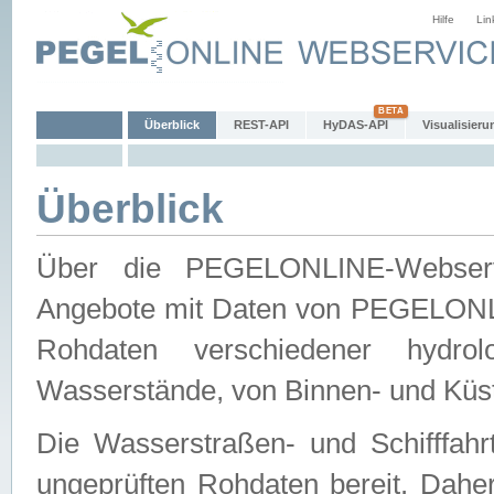
Hilfe
Lin
Überblick
REST-API
HyDAS-API
Visualisieru
Überblick
Über die PEGELONLINE-Webservic
Angebote mit Daten von PEGELONLI
Rohdaten verschiedener hydro
Wasserstände, von Binnen- und Küs
Die Wasserstraßen- und Schifffahr
ungeprüften Rohdaten bereit. Daher