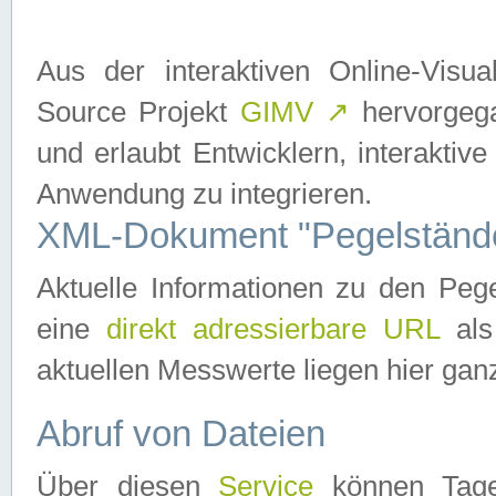
Aus der interaktiven Online-Vis
Source Projekt
GIMV
↗
hervorgega
und erlaubt Entwicklern, interaktive
Anwendung zu integrieren.
XML-Dokument "Pegelständ
Aktuelle Informationen zu den P
eine
direkt adressierbare URL
als
aktuellen Messwerte liegen hier ganz
Abruf von Dateien
Über diesen
Service
können Tages