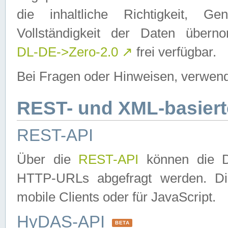
die inhaltliche Richtigkeit, Gen
Vollständigkeit der Daten über
DL-DE->Zero-2.0
↗
frei verfügbar.
Bei Fragen oder Hinweisen, verwend
REST- und XML-basiert
REST-API
Über die
REST-API
können die Da
HTTP-URLs abgefragt werden. Dies
mobile Clients oder für JavaScript.
HyDAS-API
BETA