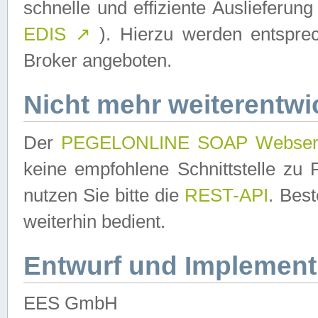
schnelle und effiziente Auslieferun
EDIS
↗
). Hierzu werden entspr
Broker angeboten.
Nicht mehr weiterentwi
Der
PEGELONLINE SOAP Webser
keine empfohlene Schnittstelle z
nutzen Sie bitte die
REST-API
. Bes
weiterhin bedient.
Entwurf und Implement
EES GmbH