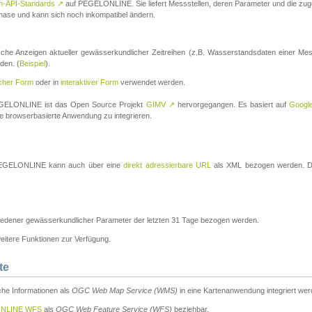
n-API-Standards
↗
auf PEGELONLINE. Sie liefert Messstellen, deren Parameter und die z
a-Phase und kann sich noch inkompatibel ändern.
che Anzeigen aktueller gewässerkundlicher Zeitreihen (z.B. Wasserstandsdaten einer Mes
den. (
Beispiel
).
scher Form
oder in
interaktiver Form
verwendet werden.
 PEGELONLINE ist das Open Source Projekt
GIMV
↗
hervorgegangen. Es basiert auf
Googl
eine browserbasierte Anwendung zu integrieren.
n PEGELONLINE kann auch über eine
direkt adressierbare URL
als XML bezogen werden. Die
edener gewässerkundlicher Parameter der letzten 31 Tage bezogen werden.
tere Funktionen zur Verfügung.
te
he Informationen als
OGC Web Map Service (WMS)
in eine Kartenanwendung integriert wer
NLINE WFS
als
OGC Web Feature Service (WFS)
beziehbar.