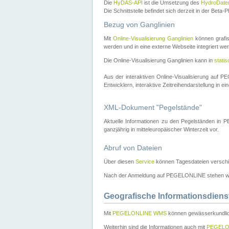
Die
HyDAS-API
ist die Umsetzung des
HydroDate
Die Schnittstelle befindet sich derzeit in der Bet
Bezug von Ganglinien
Mit
Online-Visualisierung Ganglinien
können grafis
werden und in eine externe Webseite integriert wer
Die Online-Visualisierung Ganglinien kann in
stati
Aus der interaktiven Online-Visualisierung auf
Entwicklern, interaktive Zeitreihendarstellung in 
XML-Dokument "Pegelstände"
Aktuelle Informationen zu den Pegelständen i
ganzjährig in mitteleuropäischer Winterzeit vor.
Abruf von Dateien
Über diesen
Service
können Tagesdateien verschi
Nach der Anmeldung auf PEGELONLINE stehen wei
Geografische Informationsdiens
Mit
PEGELONLINE WMS
können gewässerkundlic
Weiterhin sind die Informationen auch mit
PEGELO