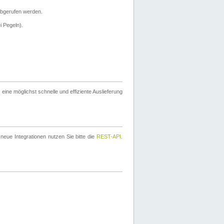
bgerufen werden.
i Pegeln).
ine möglichst schnelle und effiziente Auslieferung
eue Integrationen nutzen Sie bitte die
REST-API
.