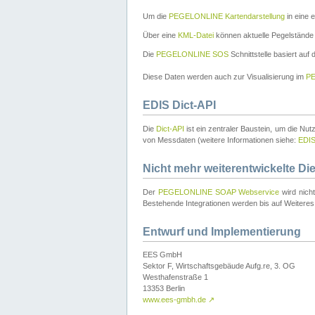
Um die
PEGELONLINE Kartendarstellung
in eine 
Über eine
KML-Datei
können aktuelle Pegelstände
Die
PEGELONLINE SOS
Schnittstelle basiert auf
Diese Daten werden auch zur Visualisierung im
PE
EDIS Dict-API
Die
Dict-API
ist ein zentraler Baustein, um die Nu
von Messdaten (weitere Informationen siehe:
EDI
Nicht mehr weiterentwickelte Di
Der
PEGELONLINE SOAP Webservice
wird nich
Bestehende Integrationen werden bis auf Weiteres 
Entwurf und Implementierung
EES GmbH
Sektor F, Wirtschaftsgebäude Aufg.re, 3. OG
Westhafenstraße 1
13353 Berlin
www.ees-gmbh.de
↗