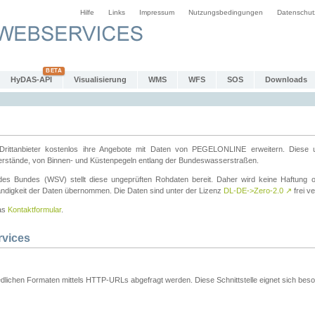
Hilfe
Links
Impressum
Nutzungsbedingungen
Datenschut
HyDAS-API
Visualisierung
WMS
WFS
SOS
Downloads
ttanbieter kostenlos ihre Angebote mit Daten von PEGELONLINE erweitern. Diese u
erstände, von Binnen- und Küstenpegeln entlang der Bundeswasserstraßen.
es Bundes (WSV) stellt diese ungeprüften Rohdaten bereit. Daher wird keine Haftung oder
ständigkeit der Daten übernommen. Die Daten sind unter der Lizenz
DL-DE->Zero-2.0
↗
frei ve
das
Kontaktformular
.
rvices
dlichen Formaten mittels HTTP-URLs abgefragt werden. Diese Schnittstelle eignet sich besond