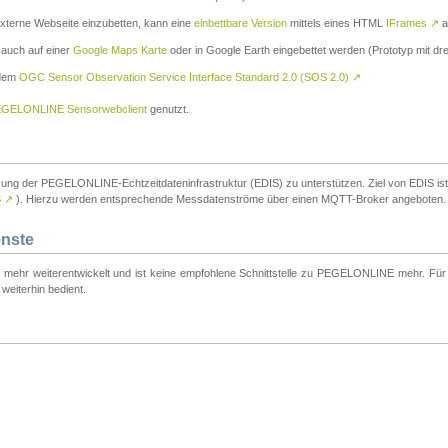
externe Webseite einzubetten, kann eine
einbettbare Version
mittels eines HTML
IFrames
↗
a
 auch auf einer
Google Maps Karte
oder in Google Earth eingebettet werden (Prototyp mit dre
 dem
OGC Sensor Observation Service Interface Standard 2.0 (SOS 2.0)
↗
GELONLINE Sensorwebclient
genutzt.
tzung der PEGELONLINE-Echtzeitdateninfrastruktur (EDIS) zu unterstützen. Ziel von EDIS ist e
S
↗
). Hierzu werden entsprechende Messdatenströme über einen MQTT-Broker angeboten.
enste
t mehr weiterentwickelt und ist keine empfohlene Schnittstelle zu PEGELONLINE mehr. Für n
weiterhin bedient.