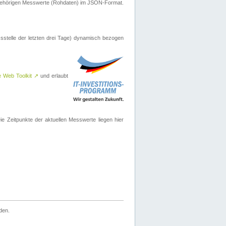
ugehörigen Messwerte (Rohdaten) im JSON-Format.
sstelle der letzten drei Tage) dynamisch bezogen
e Web Toolkit
↗
und erlaubt
 Zeitpunkte der aktuellen Messwerte liegen hier
den.