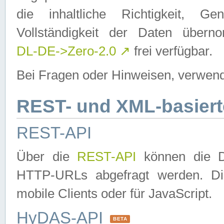
die inhaltliche Richtigkeit, Gen
Vollständigkeit der Daten über
DL-DE->Zero-2.0
↗
frei verfügbar.
Bei Fragen oder Hinweisen, verwend
REST- und XML-basiert
REST-API
Über die
REST-API
können die Da
HTTP-URLs abgefragt werden. Dies
mobile Clients oder für JavaScript.
HyDAS-API
BETA