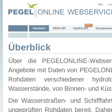
Hilfe
Lin
Überblick
REST-API
HyDAS-API
Visualisieru
Überblick
Über die PEGELONLINE-Webservic
Angebote mit Daten von PEGELONLI
Rohdaten verschiedener hydro
Wasserstände, von Binnen- und Küs
Die Wasserstraßen- und Schifffahr
ungeprüften Rohdaten bereit. Daher