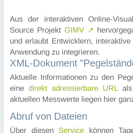
Aus der interaktiven Online-Vis
Source Projekt
GIMV
↗
hervorgega
und erlaubt Entwicklern, interaktive
Anwendung zu integrieren.
XML-Dokument "Pegelständ
Aktuelle Informationen zu den P
eine
direkt adressierbare URL
als
aktuellen Messwerte liegen hier ganz
Abruf von Dateien
Über diesen
Service
können Tages