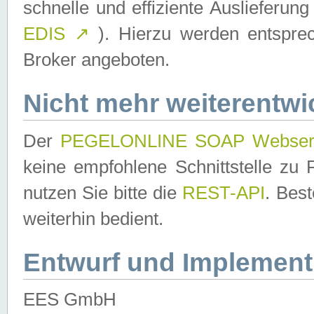
schnelle und effiziente Auslieferun
EDIS
↗
). Hierzu werden entspr
Broker angeboten.
Nicht mehr weiterentwi
Der
PEGELONLINE SOAP Webser
keine empfohlene Schnittstelle z
nutzen Sie bitte die
REST-API
. Bes
weiterhin bedient.
Entwurf und Implement
EES GmbH