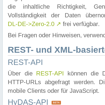
die inhaltliche Richtigkeit, Gen
Vollständigkeit der Daten über
DL-DE->Zero-2.0
↗
frei verfügbar.
Bei Fragen oder Hinweisen, verwend
REST- und XML-basiert
REST-API
Über die
REST-API
können die Da
HTTP-URLs abgefragt werden. Dies
mobile Clients oder für JavaScript.
HyDAS-API
BETA