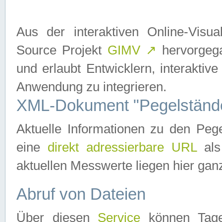
Aus der interaktiven Online-Vis
Source Projekt
GIMV
↗
hervorgega
und erlaubt Entwicklern, interaktive
Anwendung zu integrieren.
XML-Dokument "Pegelständ
Aktuelle Informationen zu den P
eine
direkt adressierbare URL
als
aktuellen Messwerte liegen hier ganz
Abruf von Dateien
Über diesen
Service
können Tages