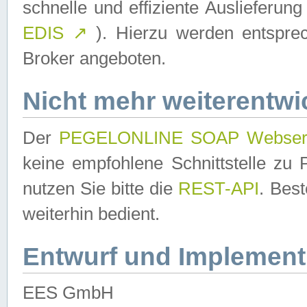
schnelle und effiziente Auslieferun
EDIS
↗
). Hierzu werden entspr
Broker angeboten.
Nicht mehr weiterentwi
Der
PEGELONLINE SOAP Webser
keine empfohlene Schnittstelle z
nutzen Sie bitte die
REST-API
. Bes
weiterhin bedient.
Entwurf und Implement
EES GmbH