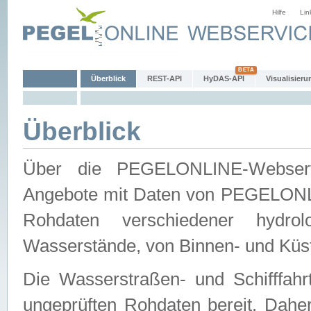
Hilfe
Lin
Überblick
REST-API
HyDAS-API
Visualisieru
Überblick
Über die PEGELONLINE-Webservic
Angebote mit Daten von PEGELONLI
Rohdaten verschiedener hydro
Wasserstände, von Binnen- und Küs
Die Wasserstraßen- und Schifffahr
ungeprüften Rohdaten bereit. Daher