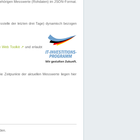
ugehörigen Messwerte (Rohdaten) im JSON-Format.
sstelle der letzten drei Tage) dynamisch bezogen
e Web Toolkit
↗
und erlaubt
 Zeitpunkte der aktuellen Messwerte liegen hier
den.