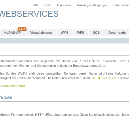
Hilfe
Links
Impressum
Nutzungsbedingungen
Datenschut
HyDAS-API
Visualisierung
WMS
WFS
SOS
Downloads
ttanbieter kostenlos ihre Angebote mit Daten von PEGELONLINE erweitern. Diese u
erstände, von Binnen- und Küstenpegeln entlang der Bundeswasserstraßen.
es Bundes (WSV) stellt diese ungeprüften Rohdaten bereit. Daher wird keine Haftung oder
ständigkeit der Daten übernommen. Die Daten sind unter der Lizenz
DL-DE->Zero-2.0
↗
frei ve
das
Kontaktformular
.
rvices
dlichen Formaten mittels HTTP-URLs abgefragt werden. Diese Schnittstelle eignet sich besond