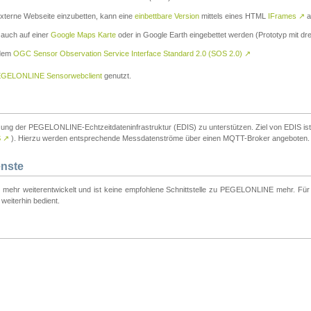
externe Webseite einzubetten, kann eine
einbettbare Version
mittels eines HTML
IFrames
↗
a
 auch auf einer
Google Maps Karte
oder in Google Earth eingebettet werden (Prototyp mit dre
 dem
OGC Sensor Observation Service Interface Standard 2.0 (SOS 2.0)
↗
GELONLINE Sensorwebclient
genutzt.
tzung der PEGELONLINE-Echtzeitdateninfrastruktur (EDIS) zu unterstützen. Ziel von EDIS ist e
S
↗
). Hierzu werden entsprechende Messdatenströme über einen MQTT-Broker angeboten.
enste
t mehr weiterentwickelt und ist keine empfohlene Schnittstelle zu PEGELONLINE mehr. Für n
weiterhin bedient.