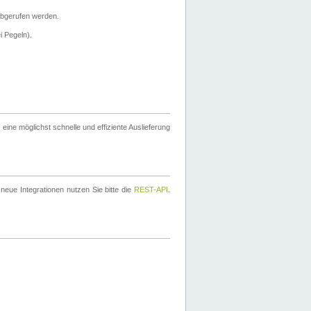
bgerufen werden.
i Pegeln).
ine möglichst schnelle und effiziente Auslieferung
eue Integrationen nutzen Sie bitte die
REST-API
.