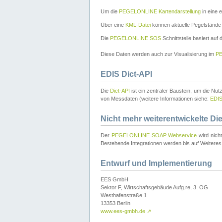
Um die
PEGELONLINE Kartendarstellung
in eine 
Über eine
KML-Datei
können aktuelle Pegelstände
Die
PEGELONLINE SOS
Schnittstelle basiert auf
Diese Daten werden auch zur Visualisierung im
PE
EDIS Dict-API
Die
Dict-API
ist ein zentraler Baustein, um die Nu
von Messdaten (weitere Informationen siehe:
EDI
Nicht mehr weiterentwickelte Di
Der
PEGELONLINE SOAP Webservice
wird nich
Bestehende Integrationen werden bis auf Weiteres 
Entwurf und Implementierung
EES GmbH
Sektor F, Wirtschaftsgebäude Aufg.re, 3. OG
Westhafenstraße 1
13353 Berlin
www.ees-gmbh.de
↗