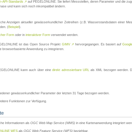
n-API-Standards
↗
auf PEGELONLINE. Sie liefert Messstellen, deren Parameter und die z
a-Phase und kann sich noch inkompatibel ändern.
che Anzeigen aktueller gewässerkundlicher Zeitreihen (z.B. Wasserstandsdaten einer Mes
den. (
Beispiel
).
scher Form
oder in
interaktiver Form
verwendet werden.
 PEGELONLINE ist das Open Source Projekt
GIMV
↗
hervorgegangen. Es basiert auf
Googl
eine browserbasierte Anwendung zu integrieren.
n PEGELONLINE kann auch über eine
direkt adressierbare URL
als XML bezogen werden. Die
edener gewässerkundlicher Parameter der letzten 31 Tage bezogen werden.
tere Funktionen zur Verfügung.
te
he Informationen als
OGC Web Map Service (WMS)
in eine Kartenanwendung integriert wer
NLINE WFS
als
OGC Web Feature Service (WFS)
beziehbar.