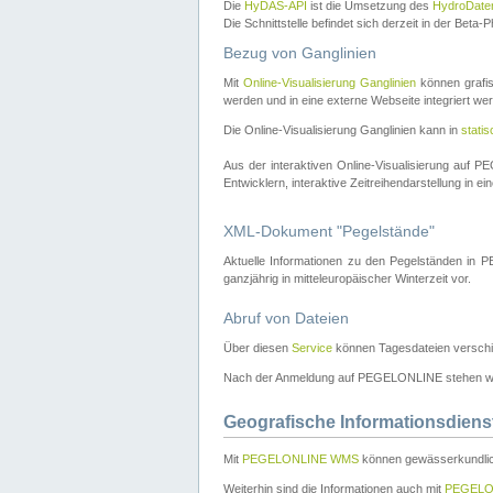
Die
HyDAS-API
ist die Umsetzung des
HydroDate
Die Schnittstelle befindet sich derzeit in der Bet
Bezug von Ganglinien
Mit
Online-Visualisierung Ganglinien
können grafis
werden und in eine externe Webseite integriert wer
Die Online-Visualisierung Ganglinien kann in
stati
Aus der interaktiven Online-Visualisierung auf
Entwicklern, interaktive Zeitreihendarstellung in 
XML-Dokument "Pegelstände"
Aktuelle Informationen zu den Pegelständen i
ganzjährig in mitteleuropäischer Winterzeit vor.
Abruf von Dateien
Über diesen
Service
können Tagesdateien verschi
Nach der Anmeldung auf PEGELONLINE stehen wei
Geografische Informationsdiens
Mit
PEGELONLINE WMS
können gewässerkundlic
Weiterhin sind die Informationen auch mit
PEGELO