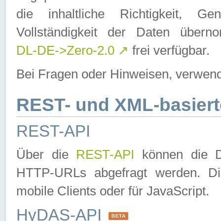
die inhaltliche Richtigkeit, Gen
Vollständigkeit der Daten über
DL-DE->Zero-2.0
↗
frei verfügbar.
Bei Fragen oder Hinweisen, verwend
REST- und XML-basiert
REST-API
Über die
REST-API
können die Da
HTTP-URLs abgefragt werden. Dies
mobile Clients oder für JavaScript.
HyDAS-API
BETA