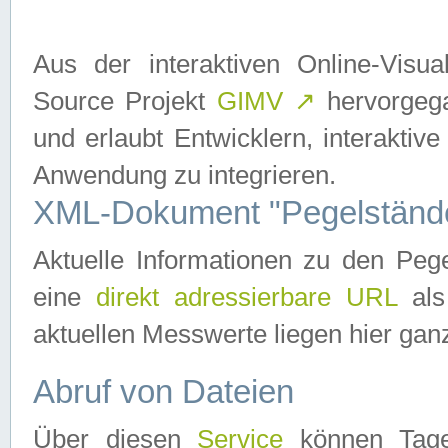
Aus der interaktiven Online-Vis
Source Projekt
GIMV
↗
hervorgega
und erlaubt Entwicklern, interaktive
Anwendung zu integrieren.
XML-Dokument "Pegelständ
Aktuelle Informationen zu den P
eine
direkt adressierbare URL
als
aktuellen Messwerte liegen hier ganz
Abruf von Dateien
Über diesen
Service
können Tages