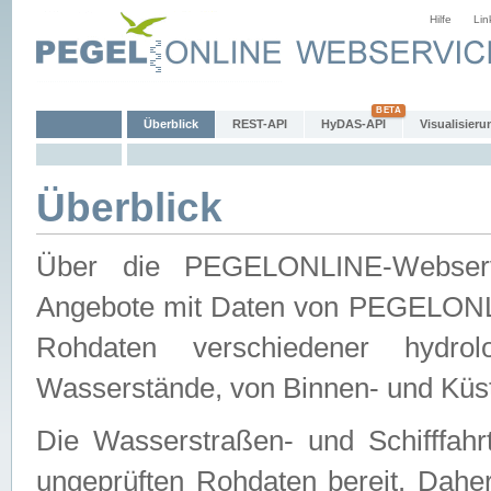
Hilfe
Lin
Überblick
REST-API
HyDAS-API
Visualisieru
Überblick
Über die PEGELONLINE-Webservic
Angebote mit Daten von PEGELONLI
Rohdaten verschiedener hydro
Wasserstände, von Binnen- und Küs
Die Wasserstraßen- und Schifffahr
ungeprüften Rohdaten bereit. Daher