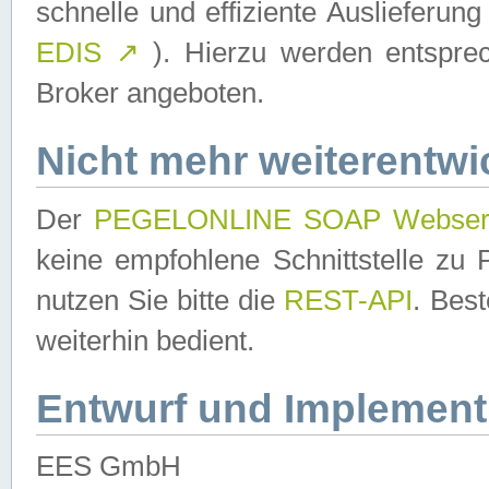
schnelle und effiziente Auslieferun
EDIS
↗
). Hierzu werden entspr
Broker angeboten.
Nicht mehr weiterentwi
Der
PEGELONLINE SOAP Webser
keine empfohlene Schnittstelle z
nutzen Sie bitte die
REST-API
. Bes
weiterhin bedient.
Entwurf und Implement
EES GmbH