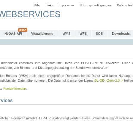
Hilfe
Links
Impressum
Nutzungsbedingungen
Datenschut
HyDAS-API
Visualisierung
WMS
WFS
SOS
Downloads
ttanbieter kostenlos ihre Angebote mit Daten von PEGELONLINE erweitern. Diese u
erstände, von Binnen- und Küstenpegeln entlang der Bundeswasserstraßen.
es Bundes (WSV) stellt diese ungeprüften Rohdaten bereit. Daher wird keine Haftung oder
ständigkeit der Daten übernommen. Die Daten sind unter der Lizenz
DL-DE->Zero-2.0
↗
frei ve
das
Kontaktformular
.
rvices
dlichen Formaten mittels HTTP-URLs abgefragt werden. Diese Schnittstelle eignet sich besond