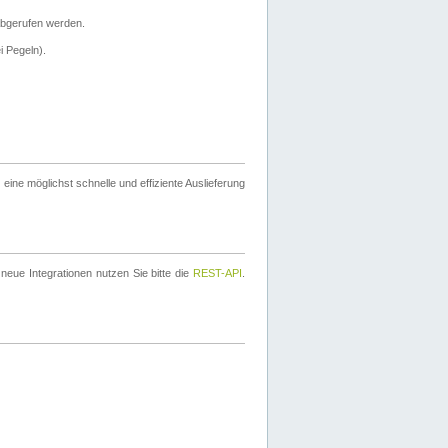
bgerufen werden.
i Pegeln).
ine möglichst schnelle und effiziente Auslieferung
eue Integrationen nutzen Sie bitte die
REST-API
.