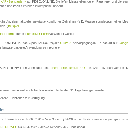
n-API-Standards
↗
auf PEGELONLINE. Sie liefert Messstellen, deren Parameter und die z
a-Phase und kann sich noch inkompatibel ändern.
che Anzeigen aktueller gewässerkundlicher Zeitreihen (z.B. Wasserstandsdaten einer Mes
den. (
Beispiel
).
scher Form
oder in
interaktiver Form
verwendet werden.
 PEGELONLINE ist das Open Source Projekt
GIMV
↗
hervorgegangen. Es basiert auf
Googl
eine browserbasierte Anwendung zu integrieren.
n PEGELONLINE kann auch über eine
direkt adressierbare URL
als XML bezogen werden. Die
edener gewässerkundlicher Parameter der letzten 31 Tage bezogen werden.
tere Funktionen zur Verfügung.
te
he Informationen als
OGC Web Map Service (WMS)
in eine Kartenanwendung integriert wer
NLINE WFS
als
OGC Web Feature Service (WFS)
beziehbar.