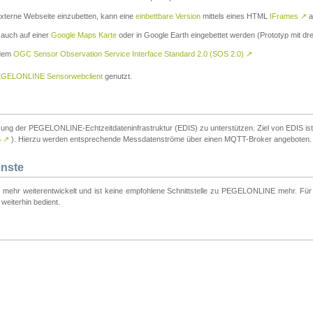
externe Webseite einzubetten, kann eine
einbettbare Version
mittels eines HTML
IFrames
↗
a
 auch auf einer
Google Maps Karte
oder in Google Earth eingebettet werden (Prototyp mit dre
 dem
OGC Sensor Observation Service Interface Standard 2.0 (SOS 2.0)
↗
GELONLINE Sensorwebclient
genutzt.
tzung der PEGELONLINE-Echtzeitdateninfrastruktur (EDIS) zu unterstützen. Ziel von EDIS ist e
S
↗
). Hierzu werden entsprechende Messdatenströme über einen MQTT-Broker angeboten.
enste
t mehr weiterentwickelt und ist keine empfohlene Schnittstelle zu PEGELONLINE mehr. Für n
weiterhin bedient.