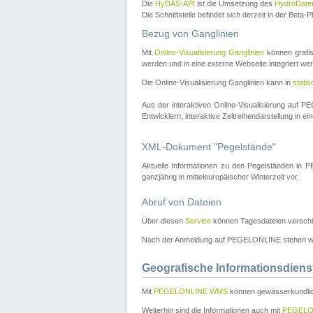
Die
HyDAS-API
ist die Umsetzung des
HydroDate
Die Schnittstelle befindet sich derzeit in der Bet
Bezug von Ganglinien
Mit
Online-Visualisierung Ganglinien
können grafis
werden und in eine externe Webseite integriert wer
Die Online-Visualisierung Ganglinien kann in
stati
Aus der interaktiven Online-Visualisierung auf
Entwicklern, interaktive Zeitreihendarstellung in 
XML-Dokument "Pegelstände"
Aktuelle Informationen zu den Pegelständen i
ganzjährig in mitteleuropäischer Winterzeit vor.
Abruf von Dateien
Über diesen
Service
können Tagesdateien verschi
Nach der Anmeldung auf PEGELONLINE stehen wei
Geografische Informationsdiens
Mit
PEGELONLINE WMS
können gewässerkundlic
Weiterhin sind die Informationen auch mit
PEGELO