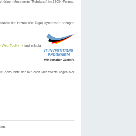
ugehörigen Messwerte (Rohdaten) im JSON-Format.
sstelle der letzten drei Tage) dynamisch bezogen
e Web Toolkit
↗
und erlaubt
 Zeitpunkte der aktuellen Messwerte liegen hier
den.