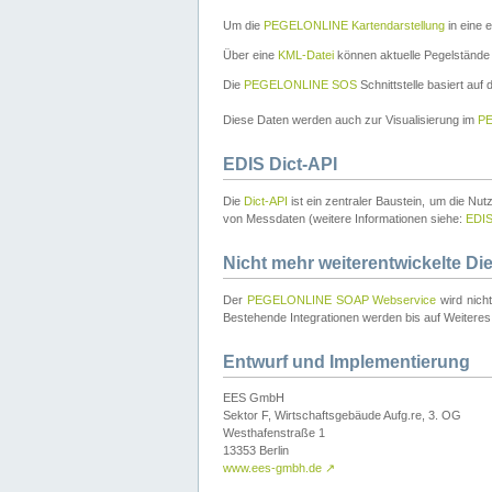
Um die
PEGELONLINE Kartendarstellung
in eine 
Über eine
KML-Datei
können aktuelle Pegelstände
Die
PEGELONLINE SOS
Schnittstelle basiert auf
Diese Daten werden auch zur Visualisierung im
PE
EDIS Dict-API
Die
Dict-API
ist ein zentraler Baustein, um die Nu
von Messdaten (weitere Informationen siehe:
EDI
Nicht mehr weiterentwickelte Di
Der
PEGELONLINE SOAP Webservice
wird nich
Bestehende Integrationen werden bis auf Weiteres 
Entwurf und Implementierung
EES GmbH
Sektor F, Wirtschaftsgebäude Aufg.re, 3. OG
Westhafenstraße 1
13353 Berlin
www.ees-gmbh.de
↗