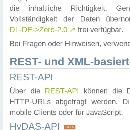
die inhaltliche Richtigkeit, Gen
Vollständigkeit der Daten über
DL-DE->Zero-2.0
↗
frei verfügbar.
Bei Fragen oder Hinweisen, verwend
REST- und XML-basiert
REST-API
Über die
REST-API
können die Da
HTTP-URLs abgefragt werden. Dies
mobile Clients oder für JavaScript.
HyDAS-API
BETA