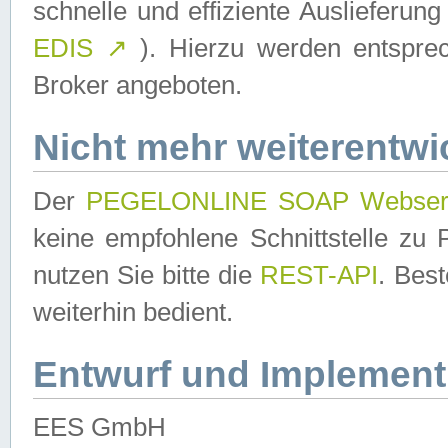
schnelle und effiziente Auslieferun
EDIS
↗
). Hierzu werden entspr
Broker angeboten.
Nicht mehr weiterentwi
Der
PEGELONLINE SOAP Webser
keine empfohlene Schnittstelle z
nutzen Sie bitte die
REST-API
. Bes
weiterhin bedient.
Entwurf und Implement
EES GmbH