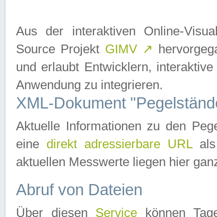
Aus der interaktiven Online-Vis
Source Projekt
GIMV
↗
hervorgega
und erlaubt Entwicklern, interaktive
Anwendung zu integrieren.
XML-Dokument "Pegelständ
Aktuelle Informationen zu den P
eine
direkt adressierbare URL
als
aktuellen Messwerte liegen hier ganz
Abruf von Dateien
Über diesen
Service
können Tages