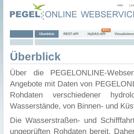
Hilfe
Lin
Überblick
REST-API
HyDAS-API
Visualisieru
Überblick
Über die PEGELONLINE-Webservic
Angebote mit Daten von PEGELONLI
Rohdaten verschiedener hydro
Wasserstände, von Binnen- und Küs
Die Wasserstraßen- und Schifffahr
ungeprüften Rohdaten bereit. Daher