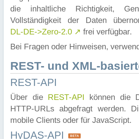
die inhaltliche Richtigkeit, Gen
Vollständigkeit der Daten über
DL-DE->Zero-2.0
↗
frei verfügbar.
Bei Fragen oder Hinweisen, verwend
REST- und XML-basiert
REST-API
Über die
REST-API
können die Da
HTTP-URLs abgefragt werden. Dies
mobile Clients oder für JavaScript.
HyDAS-API
BETA