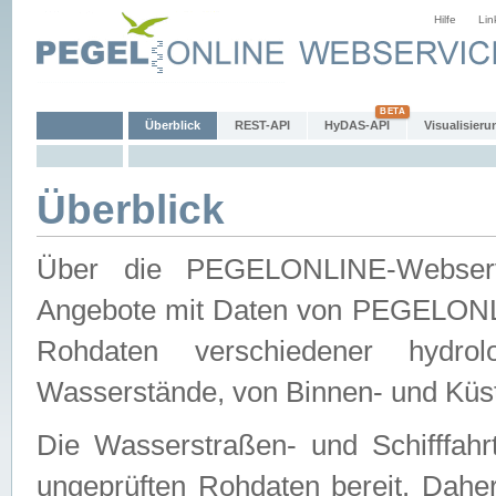
Hilfe
Lin
Überblick
REST-API
HyDAS-API
Visualisieru
Überblick
Über die PEGELONLINE-Webservic
Angebote mit Daten von PEGELONLI
Rohdaten verschiedener hydro
Wasserstände, von Binnen- und Küs
Die Wasserstraßen- und Schifffahr
ungeprüften Rohdaten bereit. Daher