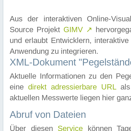
Aus der interaktiven Online-Vis
Source Projekt
GIMV
↗
hervorgega
und erlaubt Entwicklern, interaktive
Anwendung zu integrieren.
XML-Dokument "Pegelständ
Aktuelle Informationen zu den P
eine
direkt adressierbare URL
als
aktuellen Messwerte liegen hier ganz
Abruf von Dateien
Über diesen
Service
können Tages