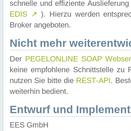
schnelle und effiziente Auslieferun
EDIS
↗
). Hierzu werden entspr
Broker angeboten.
Nicht mehr weiterentwi
Der
PEGELONLINE SOAP Webser
keine empfohlene Schnittstelle z
nutzen Sie bitte die
REST-API
. Bes
weiterhin bedient.
Entwurf und Implement
EES GmbH