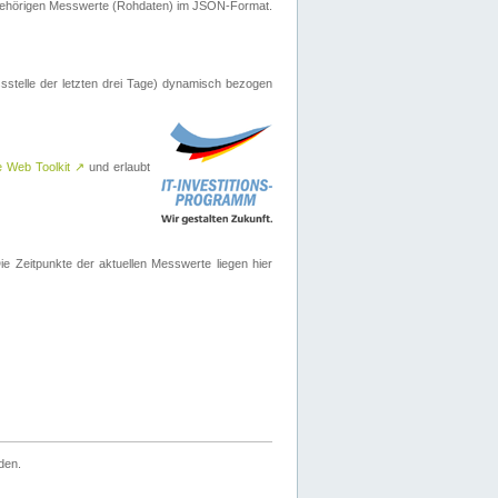
ugehörigen Messwerte (Rohdaten) im JSON-Format.
sstelle der letzten drei Tage) dynamisch bezogen
e Web Toolkit
↗
und erlaubt
 Zeitpunkte der aktuellen Messwerte liegen hier
den.