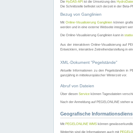
Die
HyDAS-API
ist die Umsetzung des
HydroDate
Die Schnittstelle befindet sich derzeit in der Bet
Bezug von Ganglinien
Mit
Online-Visualisierung Ganglinien
können grafis
werden und in eine externe Webseite integriert wer
Die Online-Visualisierung Ganglinien kann in
stati
Aus der interaktiven Online-Visualisierung auf
Entwicklern, interaktive Zeitreihendarstellung in 
XML-Dokument "Pegelstände"
Aktuelle Informationen zu den Pegelständen i
ganzjährig in mitteleuropäischer Winterzeit vor.
Abruf von Dateien
Über diesen
Service
können Tagesdateien verschi
Nach der Anmeldung auf PEGELONLINE stehen wei
Geografische Informationsdiens
Mit
PEGELONLINE WMS
können gewässerkundlic
Weiterhin sind die Informationen auch mit
PEGELO