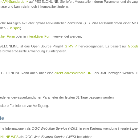
n-API-Standards
↗
auf PEGELONLINE. Sie liefert Messstellen, deren Parameter und die z
a-Phase und kann sich noch inkompatibel ändern.
che Anzeigen aktueller gewässerkundlicher Zeitreihen (z.B. Wasserstandsdaten einer Mes
den. (
Beispiel
).
scher Form
oder in
interaktiver Form
verwendet werden.
 PEGELONLINE ist das Open Source Projekt
GIMV
↗
hervorgegangen. Es basiert auf
Googl
eine browserbasierte Anwendung zu integrieren.
n PEGELONLINE kann auch über eine
direkt adressierbare URL
als XML bezogen werden. Die
edener gewässerkundlicher Parameter der letzten 31 Tage bezogen werden.
tere Funktionen zur Verfügung.
te
he Informationen als
OGC Web Map Service (WMS)
in eine Kartenanwendung integriert wer
NLINE WFS
als
OGC Web Feature Service (WFS)
beziehbar.