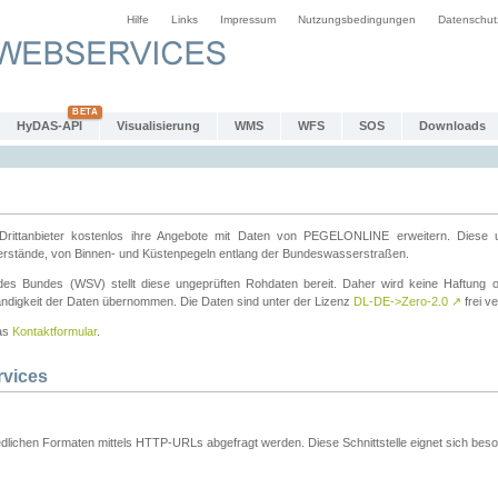
Hilfe
Links
Impressum
Nutzungsbedingungen
Datenschut
HyDAS-API
Visualisierung
WMS
WFS
SOS
Downloads
ttanbieter kostenlos ihre Angebote mit Daten von PEGELONLINE erweitern. Diese u
erstände, von Binnen- und Küstenpegeln entlang der Bundeswasserstraßen.
es Bundes (WSV) stellt diese ungeprüften Rohdaten bereit. Daher wird keine Haftung oder
ständigkeit der Daten übernommen. Die Daten sind unter der Lizenz
DL-DE->Zero-2.0
↗
frei ve
das
Kontaktformular
.
rvices
dlichen Formaten mittels HTTP-URLs abgefragt werden. Diese Schnittstelle eignet sich besond