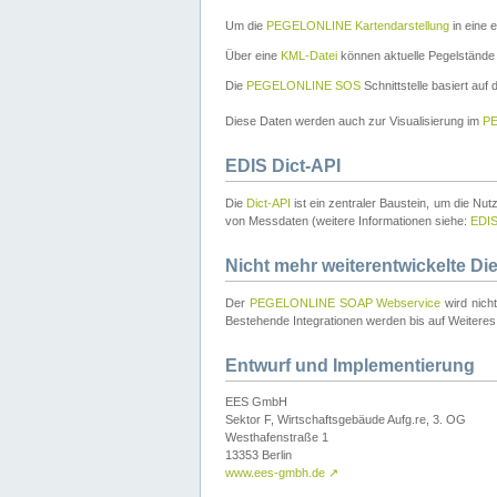
Um die
PEGELONLINE Kartendarstellung
in eine 
Über eine
KML-Datei
können aktuelle Pegelstände
Die
PEGELONLINE SOS
Schnittstelle basiert auf
Diese Daten werden auch zur Visualisierung im
PE
EDIS Dict-API
Die
Dict-API
ist ein zentraler Baustein, um die Nu
von Messdaten (weitere Informationen siehe:
EDI
Nicht mehr weiterentwickelte Di
Der
PEGELONLINE SOAP Webservice
wird nich
Bestehende Integrationen werden bis auf Weiteres 
Entwurf und Implementierung
EES GmbH
Sektor F, Wirtschaftsgebäude Aufg.re, 3. OG
Westhafenstraße 1
13353 Berlin
www.ees-gmbh.de
↗