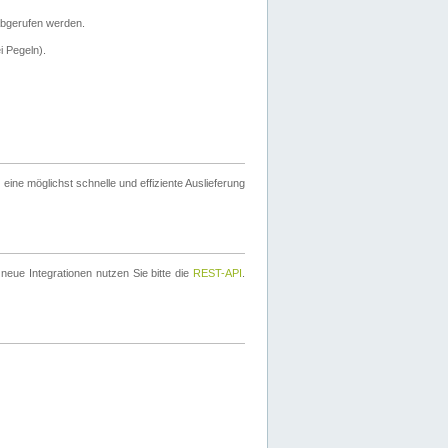
bgerufen werden.
i Pegeln).
ine möglichst schnelle und effiziente Auslieferung
eue Integrationen nutzen Sie bitte die
REST-API
.