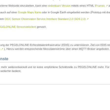
externe Webseite einzubetten, kann eine
einbettbare Version
mittels eines HTML
IFrames
↗
a
 auch auf einer
Google Maps Karte
oder in Google Earth eingebettet werden (Prototyp mit dre
 dem
OGC Sensor Observation Service Interface Standard 2.0 (SOS 2.0)
↗
GELONLINE Sensorwebclient
genutzt.
tzung der PEGELONLINE-Echtzeitdateninfrastruktur (EDIS) zu unterstützen. Ziel von EDIS ist e
S
↗
). Hierzu werden entsprechende Messdatenströme über einen MQTT-Broker angeboten.
enste
t mehr weiterentwickelt und ist keine empfohlene Schnittstelle zu PEGELONLINE mehr. Für n
weiterhin bedient.