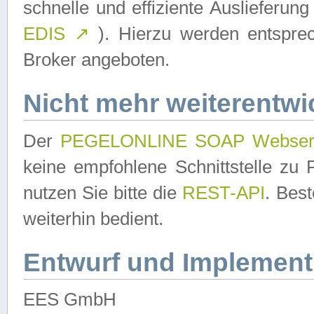
schnelle und effiziente Auslieferun
EDIS
↗
). Hierzu werden entspr
Broker angeboten.
Nicht mehr weiterentwi
Der
PEGELONLINE SOAP Webser
keine empfohlene Schnittstelle z
nutzen Sie bitte die
REST-API
. Bes
weiterhin bedient.
Entwurf und Implement
EES GmbH