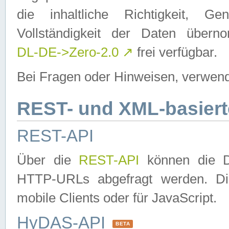
die inhaltliche Richtigkeit, Gen
Vollständigkeit der Daten über
DL-DE->Zero-2.0
↗
frei verfügbar.
Bei Fragen oder Hinweisen, verwend
REST- und XML-basiert
REST-API
Über die
REST-API
können die Da
HTTP-URLs abgefragt werden. Dies
mobile Clients oder für JavaScript.
HyDAS-API
BETA