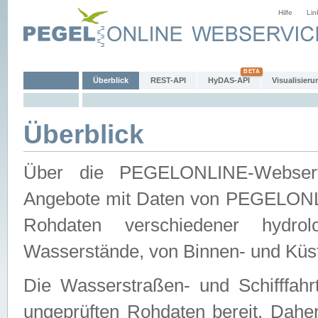
Hilfe
Lin
Überblick
REST-API
HyDAS-API
Visualisieru
Überblick
Über die PEGELONLINE-Webservic
Angebote mit Daten von PEGELONLI
Rohdaten verschiedener hydro
Wasserstände, von Binnen- und Küs
Die Wasserstraßen- und Schifffahr
ungeprüften Rohdaten bereit. Daher