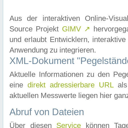
Aus der interaktiven Online-Vis
Source Projekt
GIMV
↗
hervorgega
und erlaubt Entwicklern, interaktive
Anwendung zu integrieren.
XML-Dokument "Pegelständ
Aktuelle Informationen zu den P
eine
direkt adressierbare URL
als
aktuellen Messwerte liegen hier ganz
Abruf von Dateien
Über diesen
Service
können Tages