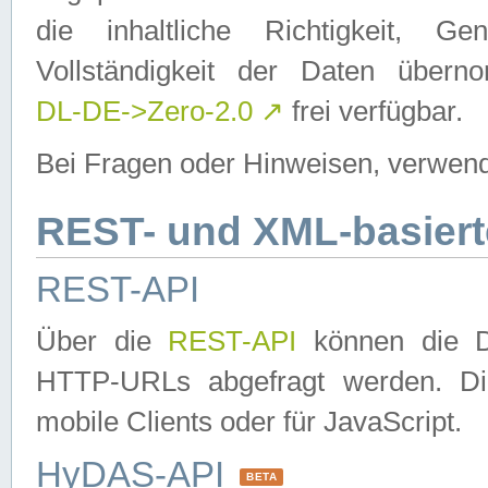
die inhaltliche Richtigkeit, Gen
Vollständigkeit der Daten über
DL-DE->Zero-2.0
↗
frei verfügbar.
Bei Fragen oder Hinweisen, verwend
REST- und XML-basiert
REST-API
Über die
REST-API
können die Da
HTTP-URLs abgefragt werden. Dies
mobile Clients oder für JavaScript.
HyDAS-API
BETA