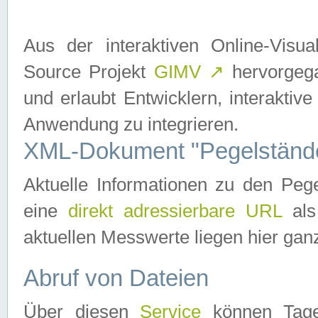
Aus der interaktiven Online-Vis
Source Projekt
GIMV
↗
hervorgega
und erlaubt Entwicklern, interaktive
Anwendung zu integrieren.
XML-Dokument "Pegelständ
Aktuelle Informationen zu den P
eine
direkt adressierbare URL
als
aktuellen Messwerte liegen hier ganz
Abruf von Dateien
Über diesen
Service
können Tages