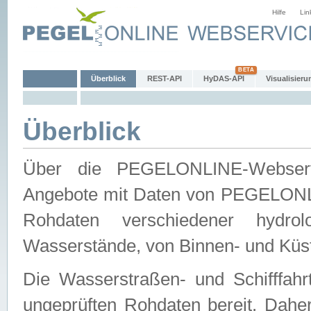
Hilfe
Lin
Überblick
REST-API
HyDAS-API
Visualisieru
Überblick
Über die PEGELONLINE-Webservic
Angebote mit Daten von PEGELONLI
Rohdaten verschiedener hydro
Wasserstände, von Binnen- und Küs
Die Wasserstraßen- und Schifffahr
ungeprüften Rohdaten bereit. Daher