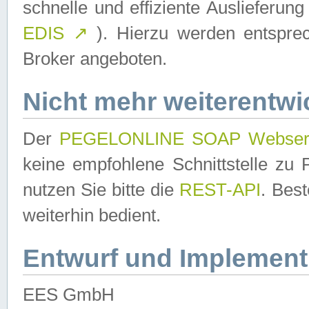
schnelle und effiziente Auslieferun
EDIS
↗
). Hierzu werden entspr
Broker angeboten.
Nicht mehr weiterentwi
Der
PEGELONLINE SOAP Webser
keine empfohlene Schnittstelle z
nutzen Sie bitte die
REST-API
. Bes
weiterhin bedient.
Entwurf und Implement
EES GmbH