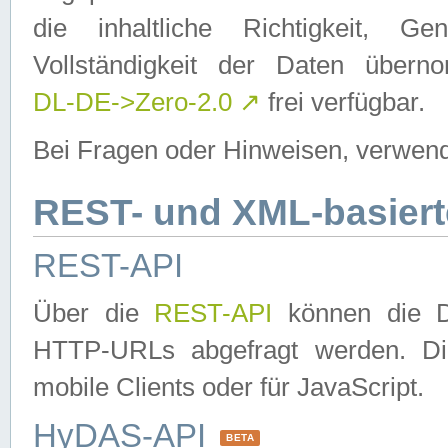
die inhaltliche Richtigkeit, Gen
Vollständigkeit der Daten über
DL-DE->Zero-2.0
↗
frei verfügbar.
Bei Fragen oder Hinweisen, verwend
REST- und XML-basiert
REST-API
Über die
REST-API
können die Da
HTTP-URLs abgefragt werden. Dies
mobile Clients oder für JavaScript.
HyDAS-API
BETA