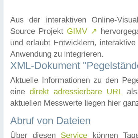
Aus der interaktiven Online-Vis
Source Projekt
GIMV
↗
hervorgega
und erlaubt Entwicklern, interaktive
Anwendung zu integrieren.
XML-Dokument "Pegelständ
Aktuelle Informationen zu den P
eine
direkt adressierbare URL
als
aktuellen Messwerte liegen hier ganz
Abruf von Dateien
Über diesen
Service
können Tages