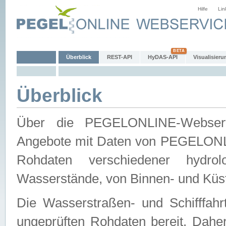
Hilfe
Lin
Überblick
REST-API
HyDAS-API
Visualisieru
Überblick
Über die PEGELONLINE-Webservic
Angebote mit Daten von PEGELONLI
Rohdaten verschiedener hydro
Wasserstände, von Binnen- und Küs
Die Wasserstraßen- und Schifffahr
ungeprüften Rohdaten bereit. Daher