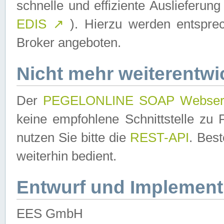
schnelle und effiziente Auslieferun
EDIS
↗
). Hierzu werden entspr
Broker angeboten.
Nicht mehr weiterentwi
Der
PEGELONLINE SOAP Webser
keine empfohlene Schnittstelle z
nutzen Sie bitte die
REST-API
. Bes
weiterhin bedient.
Entwurf und Implement
EES GmbH