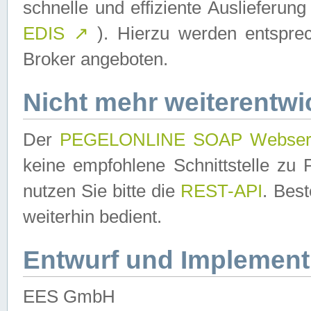
schnelle und effiziente Auslieferun
EDIS
↗
). Hierzu werden entspr
Broker angeboten.
Nicht mehr weiterentwi
Der
PEGELONLINE SOAP Webser
keine empfohlene Schnittstelle z
nutzen Sie bitte die
REST-API
. Bes
weiterhin bedient.
Entwurf und Implement
EES GmbH