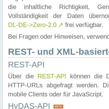
die inhaltliche Richtigkeit, Gen
Vollständigkeit der Daten über
DL-DE->Zero-2.0
↗
frei verfügbar.
Bei Fragen oder Hinweisen, verwend
REST- und XML-basiert
REST-API
Über die
REST-API
können die Da
HTTP-URLs abgefragt werden. Dies
mobile Clients oder für JavaScript.
HyDAS-API
BETA