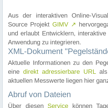
Aus der interaktiven Online-Vis
Source Projekt
GIMV
↗
hervorgega
und erlaubt Entwicklern, interaktive
Anwendung zu integrieren.
XML-Dokument "Pegelständ
Aktuelle Informationen zu den P
eine
direkt adressierbare URL
als
aktuellen Messwerte liegen hier ganz
Abruf von Dateien
Über diesen
Service
können Tages