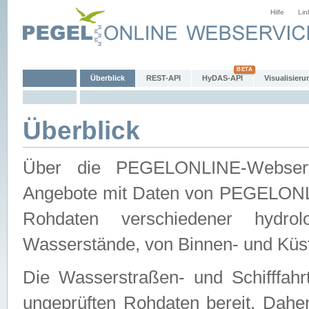
Hilfe
Lin
Überblick
REST-API
HyDAS-API
Visualisieru
Überblick
Über die PEGELONLINE-Webservic
Angebote mit Daten von PEGELONLI
Rohdaten verschiedener hydro
Wasserstände, von Binnen- und Küs
Die Wasserstraßen- und Schifffahr
ungeprüften Rohdaten bereit. Daher