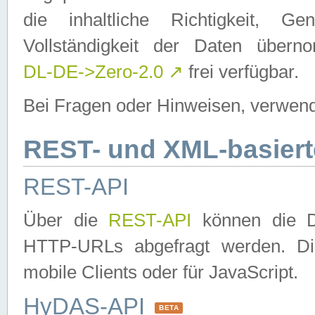
die inhaltliche Richtigkeit, Gen
Vollständigkeit der Daten über
DL-DE->Zero-2.0
↗
frei verfügbar.
Bei Fragen oder Hinweisen, verwend
REST- und XML-basiert
REST-API
Über die
REST-API
können die Da
HTTP-URLs abgefragt werden. Dies
mobile Clients oder für JavaScript.
HyDAS-API
BETA