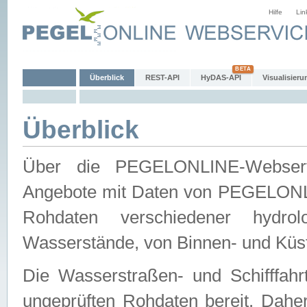
Hilfe
Lin
Überblick
REST-API
HyDAS-API
Visualisieru
Überblick
Über die PEGELONLINE-Webservic
Angebote mit Daten von PEGELONLI
Rohdaten verschiedener hydro
Wasserstände, von Binnen- und Küs
Die Wasserstraßen- und Schifffahr
ungeprüften Rohdaten bereit. Daher