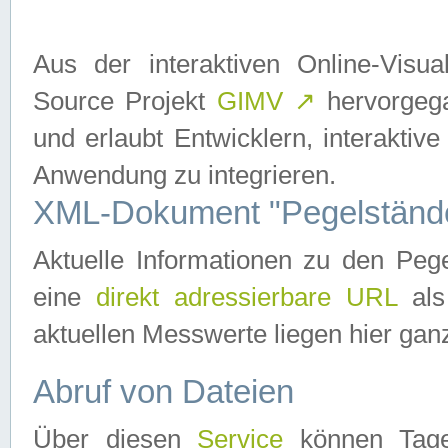
Aus der interaktiven Online-Vis
Source Projekt
GIMV
↗
hervorgega
und erlaubt Entwicklern, interaktive
Anwendung zu integrieren.
XML-Dokument "Pegelständ
Aktuelle Informationen zu den P
eine
direkt adressierbare URL
als
aktuellen Messwerte liegen hier ganz
Abruf von Dateien
Über diesen
Service
können Tages