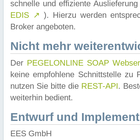
schnelle und effiziente Auslieferun
EDIS
↗
). Hierzu werden entspr
Broker angeboten.
Nicht mehr weiterentwi
Der
PEGELONLINE SOAP Webser
keine empfohlene Schnittstelle z
nutzen Sie bitte die
REST-API
. Bes
weiterhin bedient.
Entwurf und Implement
EES GmbH