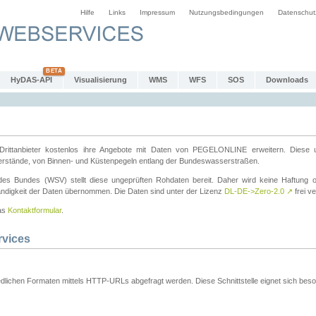
Hilfe
Links
Impressum
Nutzungsbedingungen
Datenschut
HyDAS-API
Visualisierung
WMS
WFS
SOS
Downloads
ttanbieter kostenlos ihre Angebote mit Daten von PEGELONLINE erweitern. Diese u
erstände, von Binnen- und Küstenpegeln entlang der Bundeswasserstraßen.
es Bundes (WSV) stellt diese ungeprüften Rohdaten bereit. Daher wird keine Haftung oder
ständigkeit der Daten übernommen. Die Daten sind unter der Lizenz
DL-DE->Zero-2.0
↗
frei ve
das
Kontaktformular
.
rvices
dlichen Formaten mittels HTTP-URLs abgefragt werden. Diese Schnittstelle eignet sich besond