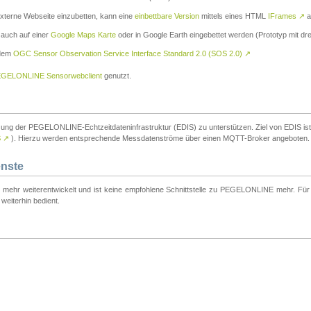
externe Webseite einzubetten, kann eine
einbettbare Version
mittels eines HTML
IFrames
↗
a
 auch auf einer
Google Maps Karte
oder in Google Earth eingebettet werden (Prototyp mit dre
 dem
OGC Sensor Observation Service Interface Standard 2.0 (SOS 2.0)
↗
GELONLINE Sensorwebclient
genutzt.
tzung der PEGELONLINE-Echtzeitdateninfrastruktur (EDIS) zu unterstützen. Ziel von EDIS ist e
S
↗
). Hierzu werden entsprechende Messdatenströme über einen MQTT-Broker angeboten.
enste
t mehr weiterentwickelt und ist keine empfohlene Schnittstelle zu PEGELONLINE mehr. Für n
weiterhin bedient.