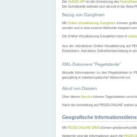
Die
HyDAS-API
ist die Umsetzung des
HydroDate
Die Schnittstelle befindet sich derzeit in der Bet
Bezug von Ganglinien
Mit
Online-Visualisierung Ganglinien
können grafis
werden und in eine externe Webseite integriert wer
Die Online-Visualisierung Ganglinien kann in
stati
Aus der interaktiven Online-Visualisierung auf
Entwicklern, interaktive Zeitreihendarstellung in 
XML-Dokument "Pegelstände"
Aktuelle Informationen zu den Pegelständen i
ganzjährig in mitteleuropäischer Winterzeit vor.
Abruf von Dateien
Über diesen
Service
können Tagesdateien verschi
Nach der Anmeldung auf PEGELONLINE stehen wei
Geografische Informationsdiens
Mit
PEGELONLINE WMS
können gewässerkundlic
Weiterhin sind die Informationen auch mit
PEGELO