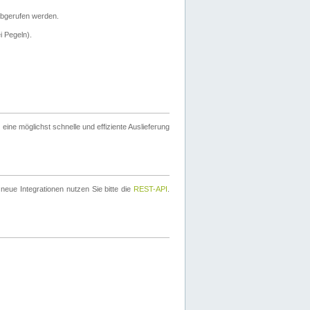
bgerufen werden.
i Pegeln).
ine möglichst schnelle und effiziente Auslieferung
eue Integrationen nutzen Sie bitte die
REST-API
.