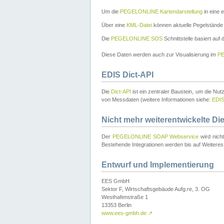
Um die
PEGELONLINE Kartendarstellung
in eine 
Über eine
KML-Datei
können aktuelle Pegelstände
Die
PEGELONLINE SOS
Schnittstelle basiert auf
Diese Daten werden auch zur Visualisierung im
PE
EDIS Dict-API
Die
Dict-API
ist ein zentraler Baustein, um die Nu
von Messdaten (weitere Informationen siehe:
EDI
Nicht mehr weiterentwickelte Di
Der
PEGELONLINE SOAP Webservice
wird nich
Bestehende Integrationen werden bis auf Weiteres 
Entwurf und Implementierung
EES GmbH
Sektor F, Wirtschaftsgebäude Aufg.re, 3. OG
Westhafenstraße 1
13353 Berlin
www.ees-gmbh.de
↗