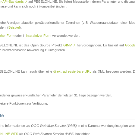
n-API-Standards
↗
auf PEGELONLINE. Sie liefert Messstellen, deren Parameter und die z
a-Phase und kann sich noch inkompatibel ändern.
che Anzeigen aktueller gewässerkundlicher Zeitreihen (z.B. Wasserstandsdaten einer Mes
den. (
Beispiel
).
scher Form
oder in
interaktiver Form
verwendet werden.
 PEGELONLINE ist das Open Source Projekt
GIMV
↗
hervorgegangen. Es basiert auf
Googl
eine browserbasierte Anwendung zu integrieren.
n PEGELONLINE kann auch über eine
direkt adressierbare URL
als XML bezogen werden. Die
edener gewässerkundlicher Parameter der letzten 31 Tage bezogen werden.
tere Funktionen zur Verfügung.
te
he Informationen als
OGC Web Map Service (WMS)
in eine Kartenanwendung integriert wer
NLINE WFS
als
OGC Web Feature Service (WFS)
beziehbar.