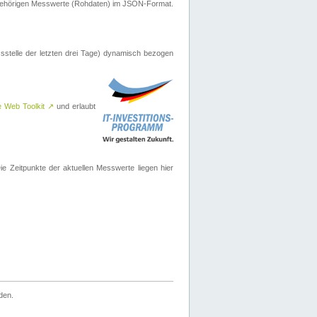
ugehörigen Messwerte (Rohdaten) im JSON-Format.
sstelle der letzten drei Tage) dynamisch bezogen
e Web Toolkit
↗
und erlaubt
 Zeitpunkte der aktuellen Messwerte liegen hier
den.