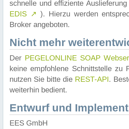
schnelle und effiziente Auslieferun
EDIS
↗
). Hierzu werden entspr
Broker angeboten.
Nicht mehr weiterentwi
Der
PEGELONLINE SOAP Webser
keine empfohlene Schnittstelle z
nutzen Sie bitte die
REST-API
. Bes
weiterhin bedient.
Entwurf und Implement
EES GmbH