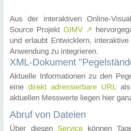
Aus der interaktiven Online-Vis
Source Projekt
GIMV
↗
hervorgega
und erlaubt Entwicklern, interaktive
Anwendung zu integrieren.
XML-Dokument "Pegelständ
Aktuelle Informationen zu den P
eine
direkt adressierbare URL
als
aktuellen Messwerte liegen hier ganz
Abruf von Dateien
Über diesen
Service
können Tages