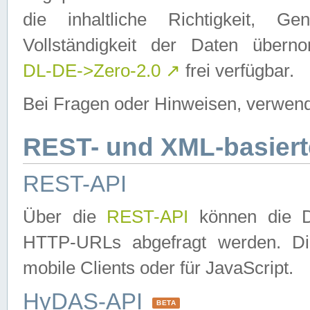
die inhaltliche Richtigkeit, Gen
Vollständigkeit der Daten über
DL-DE->Zero-2.0
↗
frei verfügbar.
Bei Fragen oder Hinweisen, verwend
REST- und XML-basiert
REST-API
Über die
REST-API
können die Da
HTTP-URLs abgefragt werden. Dies
mobile Clients oder für JavaScript.
HyDAS-API
BETA