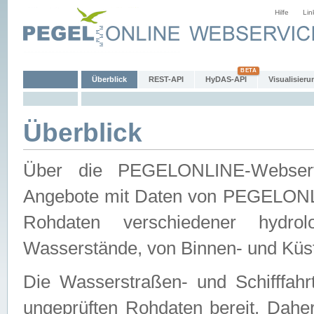
Hilfe
Lin
Überblick
REST-API
HyDAS-API
Visualisieru
Überblick
Über die PEGELONLINE-Webservic
Angebote mit Daten von PEGELONLI
Rohdaten verschiedener hydro
Wasserstände, von Binnen- und Küs
Die Wasserstraßen- und Schifffahr
ungeprüften Rohdaten bereit. Daher