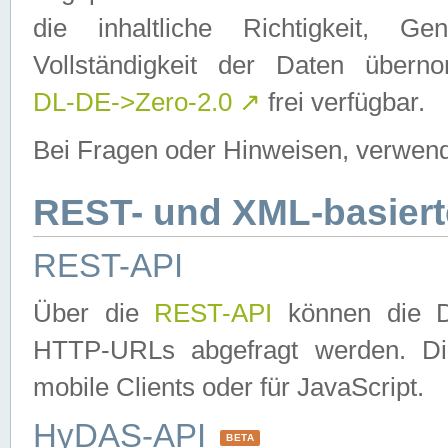
die inhaltliche Richtigkeit, Gen
Vollständigkeit der Daten über
DL-DE->Zero-2.0
↗
frei verfügbar.
Bei Fragen oder Hinweisen, verwend
REST- und XML-basiert
REST-API
Über die
REST-API
können die Da
HTTP-URLs abgefragt werden. Dies
mobile Clients oder für JavaScript.
HyDAS-API
BETA