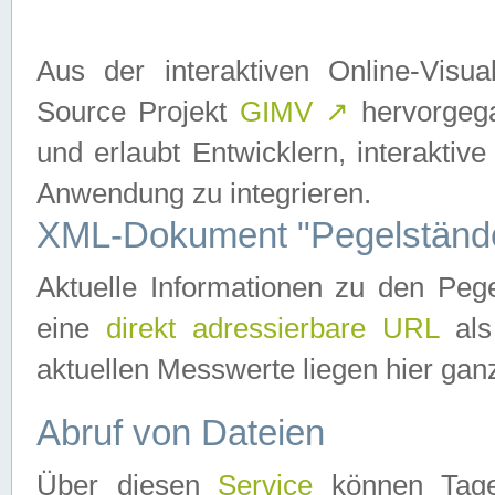
Aus der interaktiven Online-Vis
Source Projekt
GIMV
↗
hervorgega
und erlaubt Entwicklern, interaktive
Anwendung zu integrieren.
XML-Dokument "Pegelständ
Aktuelle Informationen zu den P
eine
direkt adressierbare URL
als
aktuellen Messwerte liegen hier ganz
Abruf von Dateien
Über diesen
Service
können Tages