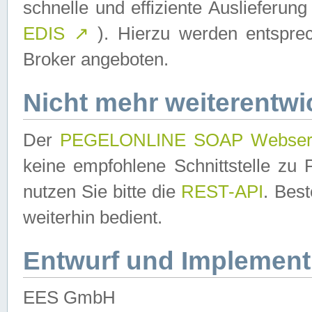
schnelle und effiziente Auslieferun
EDIS
↗
). Hierzu werden entspr
Broker angeboten.
Nicht mehr weiterentwi
Der
PEGELONLINE SOAP Webser
keine empfohlene Schnittstelle z
nutzen Sie bitte die
REST-API
. Bes
weiterhin bedient.
Entwurf und Implement
EES GmbH