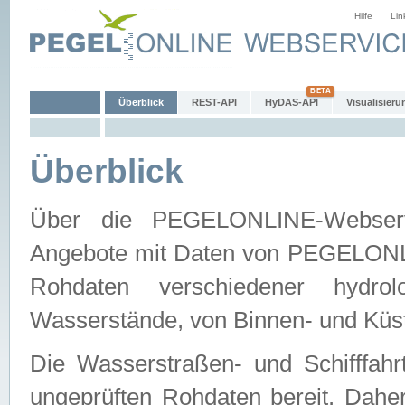
Hilfe
Lin
Überblick
REST-API
HyDAS-API
Visualisieru
Überblick
Über die PEGELONLINE-Webservic
Angebote mit Daten von PEGELONLI
Rohdaten verschiedener hydro
Wasserstände, von Binnen- und Küs
Die Wasserstraßen- und Schifffahr
ungeprüften Rohdaten bereit. Daher